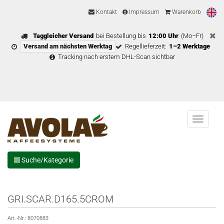
Kontakt
Impressum
Warenkorb
Taggleicher Versand
bei Bestellung bis
12:00 Uhr
(Mo–Fr)
Versand am nächsten Werktag
Regellieferzeit:
1–2 Werktage
Tracking nach erstem DHL-Scan sichtbar
Menu
Suche/Kategorie
GRI.SCAR.D165.5CROM
Art.-Nr.:
8070883