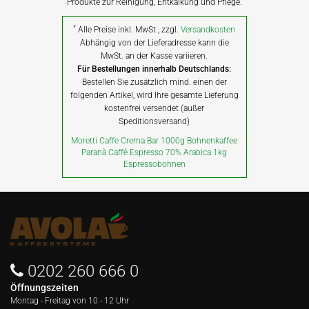
Produkte zur Reinigung, Entkalkung und Pflege.
*
Alle Preise inkl. MwSt., zzgl.
Versandkosten
Abhängig von der Lieferadresse kann die
MwSt. an der Kasse variieren.
Für Bestellungen innerhalb Deutschlands:
Bestellen Sie zusätzlich mind. einen der
folgenden Artikel, wird Ihre gesamte Lieferung
kostenfrei versendet (außer
Speditionsversand)
Moretti Caffe Crema Bar 1000g Bohnenkaffee
Paranà Caffè Espresso 70% Arabica 1kg
Espressobohnen
0202 260 666 0
Öffnungszeiten
Montag - Freitag von
10 - 12 Uhr