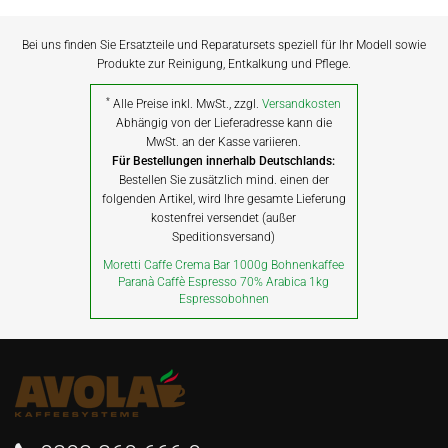
Bei uns finden Sie Ersatzteile und Reparatursets speziell für Ihr Modell sowie
Produkte zur Reinigung, Entkalkung und Pflege.
*
Alle Preise inkl. MwSt., zzgl.
Versandkosten
Abhängig von der Lieferadresse kann die
MwSt. an der Kasse variieren.
Für Bestellungen innerhalb Deutschlands:
Bestellen Sie zusätzlich mind. einen der
folgenden Artikel, wird Ihre gesamte Lieferung
kostenfrei versendet (außer
Speditionsversand)
Moretti Caffe Crema Bar 1000g Bohnenkaffee
Paranà Caffè Espresso 70% Arabica 1kg
Espressobohnen