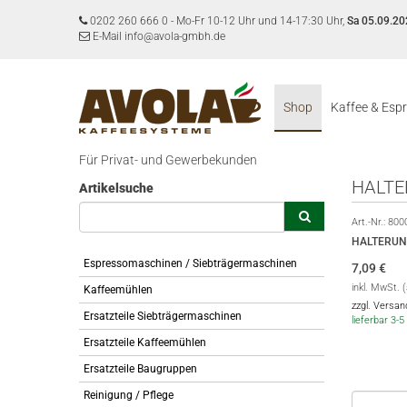
0202 260 666 0
-
Mo-Fr 10-12 Uhr und 14-17:30 Uhr,
Sa 05.09.20
E-Mail info@avola-gmbh.de
Shop
Kaffee & Esp
Für Privat- und Gewerbekunden
HALTE
Artikelsuche
Art.-Nr.:
800
HALTERUN
Espressomaschinen / Siebträgermaschinen
7,09
€
inkl. MwSt. 
Kaffeemühlen
zzgl. Versa
Ersatzteile Siebträgermaschinen
lieferbar 3
Ersatzteile Kaffeemühlen
Ersatzteile Baugruppen
Reinigung / Pflege