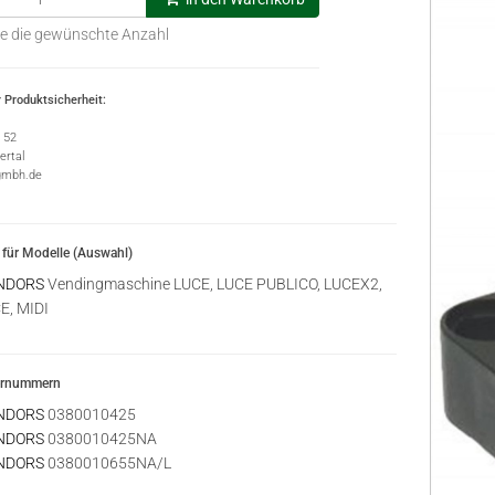
e die gewünschte Anzahl
 Produktsicherheit:
e 52
rtal
gmbh.de
für Modelle (Auswahl)
NDORS
Vendingmaschine LUCE, LUCE PUBLICO, LUCEX2,
E, MIDI
ernummern
NDORS
0380010425
NDORS
0380010425NA
NDORS
0380010655NA/L