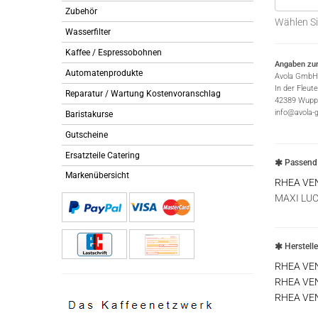
Zubehör
Wählen Si
Wasserfilter
Kaffee / Espressobohnen
Angaben zur
Automatenprodukte
Avola GmbH
In der Fleut
Reparatur / Wartung Kostenvoranschlag
42389 Wuppe
info@avola-
Baristakurse
Gutscheine
Ersatzteile Catering
Passend 
Markenübersicht
RHEA VE
MAXI LUC
Herstell
RHEA VE
RHEA VE
RHEA VE