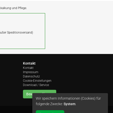
ntkalkung und Pflege.
(außer Speditionsversand)
Kontakt
Kontakt
Impressum
Datenschutz
Cookie-Einstellungen
Download / Service
Bewerten Sie uns
Wir speichern Informationen (Cookies) für
folgende Zwecke:
System
.