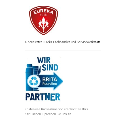
Autorisierter Eureka Fachhändler und Servicewerkstatt
Kostenlose Rücknahme von erschöpften Brita
Kartuschen. Sprechen Sie uns an.