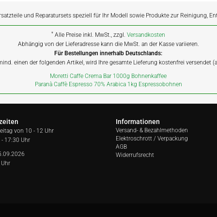
rsatzteile und Reparatursets speziell für Ihr Modell sowie Produkte zur Reinigung, E
*
Alle Preise inkl. MwSt., zzgl.
Versandkosten
Abhängig von der Lieferadresse kann die MwSt. an der Kasse variieren.
Für Bestellungen innerhalb Deutschlands:
 mind. einen der folgenden Artikel, wird Ihre gesamte Lieferung kostenfrei versendet 
Moretti Caffe Crema Bar 1000g Bohnenkaffee
Paranà Caffè Espresso 70% Arabica 1kg Espressobohnen
zeiten
Informationen
Versand- & Bezahlmethoden
reitag von
10 - 12 Uhr
Elektroschrott / Verpackung
 - 17:30 Uhr
AGB
5.09.2026
Widerrufsrecht
 Uhr