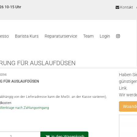
26 10-15 Uhr
Kontakt
resso
Barista Kurs
Reparaturservice
Team
Login
RUNG FÜR AUSLAUFDÜSEN
Haben Sie
0094
günstiger
G FÜR AUSLAUFDÜSEN
Link.
Wir werd
(abhängig von der Lieferadresse kann die MwSt. an der Kasse variieren),
ndkosten
Woande
-5 Werktage nach Zahlungseingang
in den Warenkorb