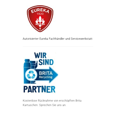
Autorisierter Eureka Fachhändler und Servicewerkstatt
Kostenlose Rücknahme von erschöpften Brita
Kartuschen. Sprechen Sie uns an.