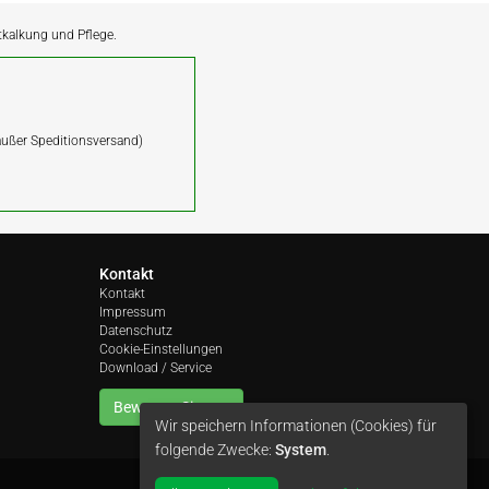
ntkalkung und Pflege.
(außer Speditionsversand)
Kontakt
Kontakt
Impressum
Datenschutz
Cookie-Einstellungen
Download / Service
Bewerten Sie uns
Wir speichern Informationen (Cookies) für
folgende Zwecke:
System
.