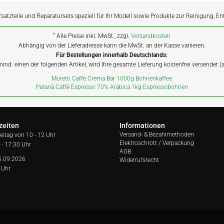
rsatzteile und Reparatursets speziell für Ihr Modell sowie Produkte zur Reinigung, E
*
Alle Preise inkl. MwSt., zzgl.
Versandkosten
Abhängig von der Lieferadresse kann die MwSt. an der Kasse variieren.
Für Bestellungen innerhalb Deutschlands:
 mind. einen der folgenden Artikel, wird Ihre gesamte Lieferung kostenfrei versendet 
Moretti Caffe Crema Bar 1000g Bohnenkaffee
Paranà Caffè Espresso 70% Arabica 1kg Espressobohnen
zeiten
Informationen
Versand- & Bezahlmethoden
reitag von
10 - 12 Uhr
Elektroschrott / Verpackung
 - 17:30 Uhr
AGB
5.09.2026
Widerrufsrecht
 Uhr