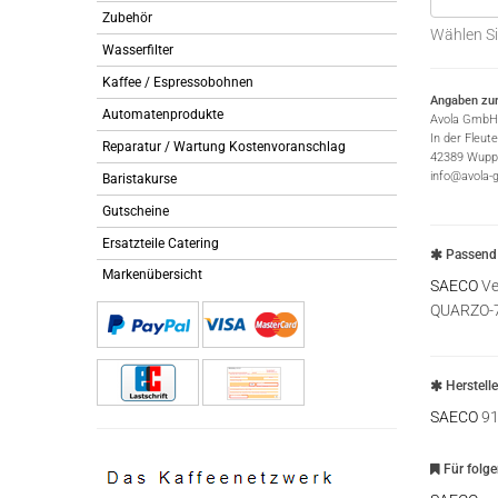
Zubehör
Wählen Si
Wasserfilter
Kaffee / Espressobohnen
Angaben zur
Automatenprodukte
Avola GmbH
In der Fleut
Reparatur / Wartung Kostenvoranschlag
42389 Wuppe
info@avola-
Baristakurse
Gutscheine
Ersatzteile Catering
Passend 
Markenübersicht
SAECO
Ve
QUARZO-
Herstell
SAECO
91
Für folg