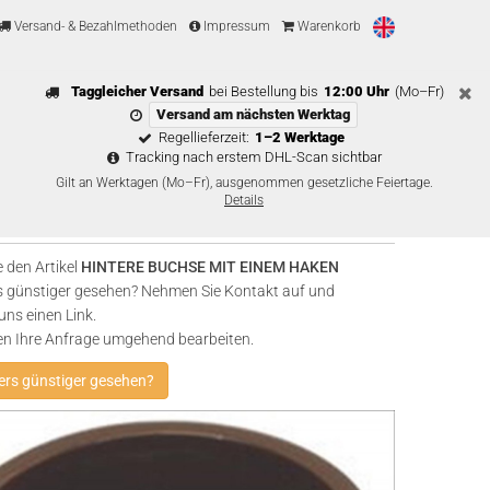
Versand- & Bezahlmethoden
Impressum
Warenkorb
Taggleicher Versand
bei Bestellung bis
12:00 Uhr
(Mo–Fr)
Versand am nächsten Werktag
Regellieferzeit:
1–2 Werktage
Tracking nach erstem DHL-Scan sichtbar
Gilt an Werktagen (Mo–Fr), ausgenommen gesetzliche Feiertage.
Details
 den Artikel
HINTERE BUCHSE MIT EINEM HAKEN
 günstiger gesehen? Nehmen Sie Kontakt auf und
uns einen Link.
en Ihre Anfrage umgehend bearbeiten.
rs günstiger gesehen?