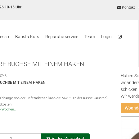
26 10-15 Uhr
Kontakt
resso
Barista Kurs
Reparaturservice
Team
Login
RE BUCHSE MIT EINEM HAKEN
Haben Sie
0746
woanders
BUCHSE MIT EINEM HAKEN
schicken 
Wir werd
(abhängig von der Lieferadresse kann die MwSt. an der Kasse variieren),
ndkosten
Woande
-6 Wochen..
in den Warenkorb