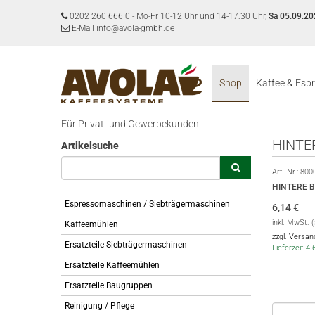
0202 260 666 0
-
Mo-Fr 10-12 Uhr und 14-17:30 Uhr,
Sa 05.09.20
E-Mail info@avola-gmbh.de
Shop
Kaffee & Esp
Für Privat- und Gewerbekunden
HINTE
Artikelsuche
Art.-Nr.:
800
HINTERE 
Espressomaschinen / Siebträgermaschinen
6,14
€
inkl. MwSt. 
Kaffeemühlen
zzgl. Versa
Ersatzteile Siebträgermaschinen
Lieferzeit 4
Ersatzteile Kaffeemühlen
Ersatzteile Baugruppen
Reinigung / Pflege