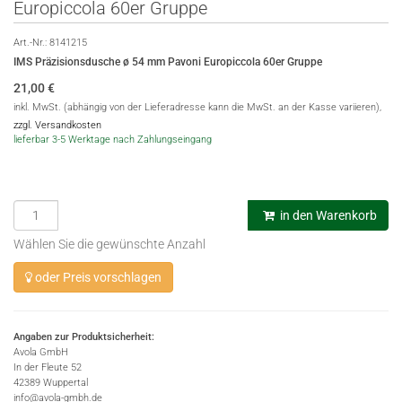
Europiccola 60er Gruppe
Art.-Nr.:
8141215
IMS Präzisionsdusche ø 54 mm Pavoni Europiccola 60er Gruppe
21,00
€
inkl. MwSt. (abhängig von der Lieferadresse kann die MwSt. an der Kasse variieren),
zzgl. Versandkosten
lieferbar 3-5 Werktage nach Zahlungseingang
in den Warenkorb
Wählen Sie die gewünschte Anzahl
oder Preis vorschlagen
Angaben zur Produktsicherheit:
Avola GmbH
In der Fleute 52
42389 Wuppertal
info@avola-gmbh.de