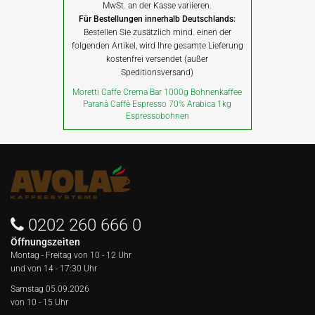
MwSt. an der Kasse variieren.
Für Bestellungen innerhalb Deutschlands:
Bestellen Sie zusätzlich mind. einen der
folgenden Artikel, wird Ihre gesamte Lieferung
kostenfrei versendet (außer
Speditionsversand)
Moretti Caffe Crema Bar 1000g Bohnenkaffee
Paranà Caffè Espresso 70% Arabica 1kg
Espressobohnen
0202 260 666 0
Öffnungszeiten
Montag - Freitag von
10 - 12 Uhr
und von 14 - 17:30 Uhr
Samstag 05.09.2026
von 10 - 15 Uhr