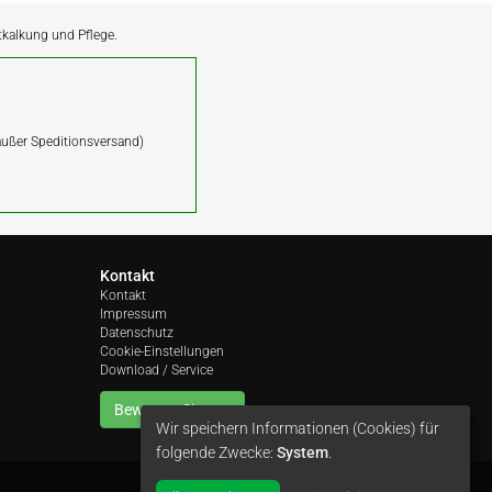
ntkalkung und Pflege.
(außer Speditionsversand)
Kontakt
Kontakt
Impressum
Datenschutz
Cookie-Einstellungen
Download / Service
Bewerten Sie uns
Wir speichern Informationen (Cookies) für
folgende Zwecke:
System
.