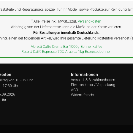
rsatzteile und Reparatursets speziell für Ihr Modell sowie Produkte zur Reinigung, E
*
Alle Preise inkl. MwSt., zzgl.
Versandkosten
Abhängig von der Lieferadresse kann die MwSt. an der Kasse variieren.
Für Bestellungen innerhalb Deutschlands:
 mind. einen der folgenden Artikel, wird Ihre gesamte Lieferung kostenfrei versendet 
Moretti Caffe Crema Bar 1000g Bohnenkaffee
Paranà Caffè Espresso 70% Arabica 1kg Espressobohnen
zeiten
Informationen
Versand- & Bezahlmethoden
reitag von
10 - 12 Uhr
Elektroschrott / Verpackung
 - 17:30 Uhr
AGB
5.09.2026
Widerrufsrecht
 Uhr