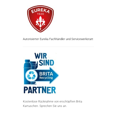
Autorisierter Eureka Fachhändler und Servicewerkstatt
Kostenlose Rücknahme von erschöpften Brita
Kartuschen. Sprechen Sie uns an.