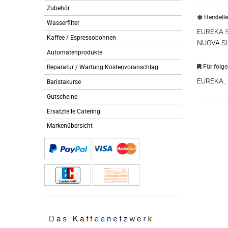
Zubehör
Herstell
Wasserfilter
EUREKA
5
Kaffee / Espressobohnen
NUOVA S
Automatenprodukte
Für folg
Reparatur / Wartung Kostenvoranschlag
EUREKA
,
Baristakurse
Gutscheine
Ersatzteile Catering
Markenübersicht