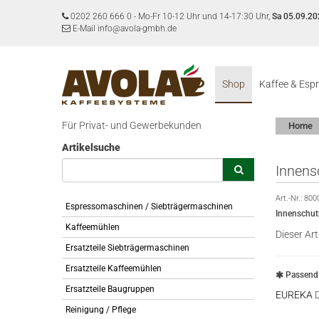
0202 260 666 0
-
Mo-Fr 10-12 Uhr und 14-17:30 Uhr,
Sa 05.09.20
E-Mail info@avola-gmbh.de
Shop
Kaffee & Esp
Für Privat- und Gewerbekunden
Home
Artikelsuche
Innens
Art.-Nr.:
800
Espressomaschinen / Siebträgermaschinen
Innenschut
Kaffeemühlen
Dieser Art
Ersatzteile Siebträgermaschinen
Ersatzteile Kaffeemühlen
Passend 
Ersatzteile Baugruppen
EUREKA
D
Reinigung / Pflege