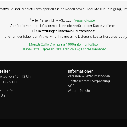
rsatzteile und Reparatursets speziell für Ihr Modell sowie Produkte zur Reinigung, E
*
Alle Preise inkl. MwSt., zzgl.
Versandkosten
Abhängig von der Lieferadresse kann die MwSt. an der Kasse variieren.
Für Bestellungen innerhalb Deutschlands:
 mind. einen der folgenden Artikel, wird Ihre gesamte Lieferung kostenfrei versendet 
Moretti Caffe Crema Bar 1000g Bohnenkaffee
Paranà Caffè Espresso 70% Arabica 1kg Espressobohnen
zeiten
Informationen
Versand- & Bezahlmethoden
reitag von
10 - 12 Uhr
Elektroschrott / Verpackung
 - 17:30 Uhr
AGB
5.09.2026
Widerrufsrecht
 Uhr