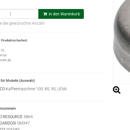
in den Warenkorb
e die gewünschte Anzahl
 Produktsicherheit:
e 52
rtal
gmbh.de
für Modelle (Auswahl)
CO
Kaffeemaschine 100, 85, 95, LEVA
ernummern
O RESOURCE
3864
 GARDOSI
SM347
CO
205585