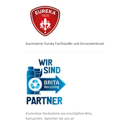
Autorisierter Eureka Fachhändler und Servicewerkstatt
Kostenlose Rücknahme von erschöpften Brita
Kartuschen. Sprechen Sie uns an.