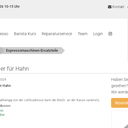
26 10-15 Uhr
Kontakt
resso
Barista Kurs
Reparaturservice
Team
Login
Espressomaschinen-Ersatzteile
ler für Hahn
Haben Sie
0324
gesehen? 
für Hahn
Wir werd
(abhängig von der Lieferadresse kann die MwSt. an der Kasse variieren),
Woande
ndkosten
ar,
gbar