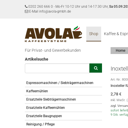
0202 260 666 0
-
Mo-Fr 10-12 Uhr und 14-17:30 Uhr,
Sa 05.09.20
E-Mail info@avola-gmbh.de
Shop
Kaffee & Esp
Für Privat- und Gewerbekunden
Home
Artikelsuche
Inoxtel
Art.-Nr.:
800
Espressomaschinen / Siebträgermaschinen
Inoxteller 
Kaffeemühlen
2,78
€
Ersatzteile Siebträgermaschinen
inkl. MwSt. 
zzgl. Versa
Ersatzteile Kaffeemühlen
sofort lieferb
9 Stk. verfü
Ersatzteile Baugruppen
Reinigung / Pflege