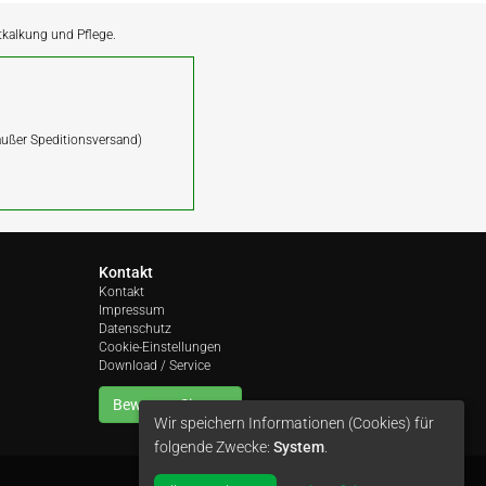
ntkalkung und Pflege.
(außer Speditionsversand)
Kontakt
Kontakt
Impressum
Datenschutz
Cookie-Einstellungen
Download / Service
Bewerten Sie uns
Wir speichern Informationen (Cookies) für
folgende Zwecke:
System
.