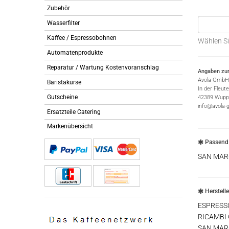
Zubehör
Wasserfilter
Kaffee / Espressobohnen
Wählen Si
Automatenprodukte
Reparatur / Wartung Kostenvoranschlag
Angaben zur
Avola GmbH
Baristakurse
In der Fleut
Gutscheine
42389 Wuppe
info@avola-
Ersatzteile Catering
Markenübersicht
Passend 
SAN MAR
Herstell
ESPRESS
RICAMBI
SAN MAR