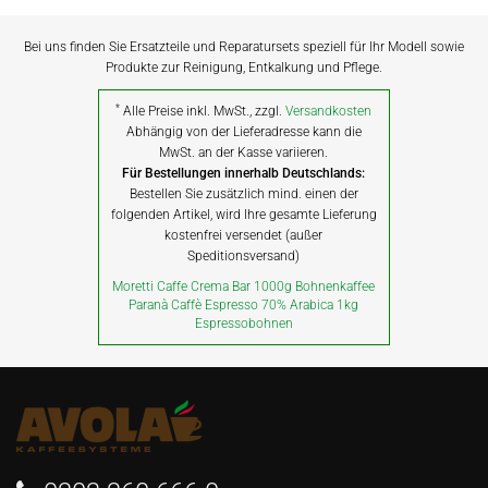
Bei uns finden Sie Ersatzteile und Reparatursets speziell für Ihr Modell sowie
Produkte zur Reinigung, Entkalkung und Pflege.
*
Alle Preise inkl. MwSt., zzgl.
Versandkosten
Abhängig von der Lieferadresse kann die
MwSt. an der Kasse variieren.
Für Bestellungen innerhalb Deutschlands:
Bestellen Sie zusätzlich mind. einen der
folgenden Artikel, wird Ihre gesamte Lieferung
kostenfrei versendet (außer
Speditionsversand)
Moretti Caffe Crema Bar 1000g Bohnenkaffee
Paranà Caffè Espresso 70% Arabica 1kg
Espressobohnen