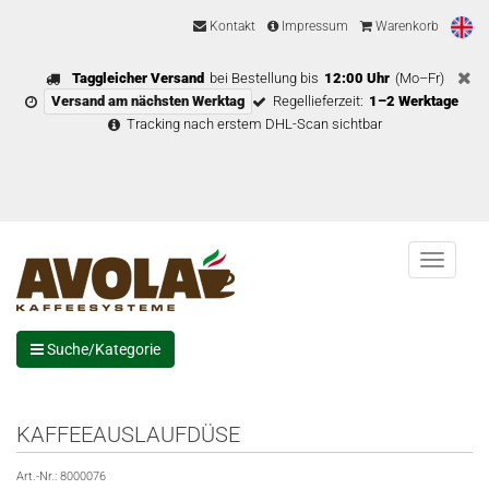
Kontakt
Impressum
Warenkorb
Taggleicher Versand
bei Bestellung bis
12:00 Uhr
(Mo–Fr)
Versand am nächsten Werktag
Regellieferzeit:
1–2 Werktage
Tracking nach erstem DHL-Scan sichtbar
Menu
Suche/Kategorie
KAFFEEAUSLAUFDÜSE
Art.-Nr.:
8000076