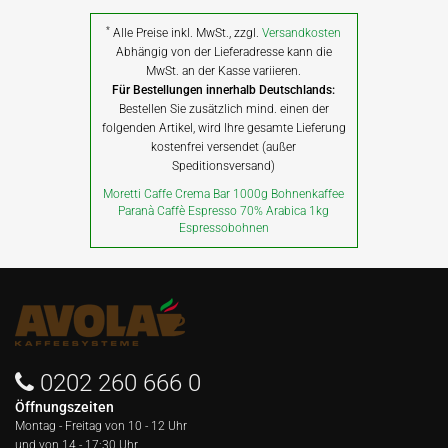
*
Alle Preise inkl. MwSt., zzgl.
Versandkosten
Abhängig von der Lieferadresse kann die
MwSt. an der Kasse variieren.
Für Bestellungen innerhalb Deutschlands:
Bestellen Sie zusätzlich mind. einen der
folgenden Artikel, wird Ihre gesamte Lieferung
kostenfrei versendet (außer
Speditionsversand)
Moretti Caffe Crema Bar 1000g Bohnenkaffee
Paranà Caffè Espresso 70% Arabica 1kg
Espressobohnen
0202 260 666 0
Öffnungszeiten
Montag - Freitag von
10 - 12 Uhr
und von 14 - 17:30 Uhr