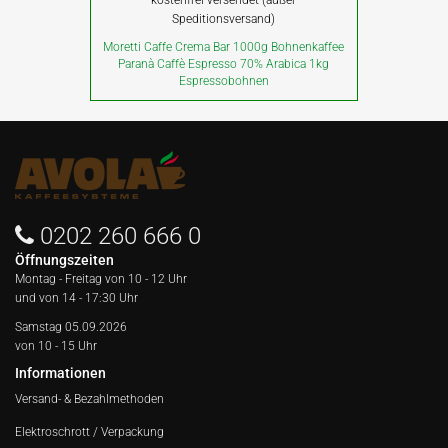
Speditionsversand)
Moretti Caffe Crema Bar 1000g Bohnenkaffee
Paranà Caffè Espresso 70% Arabica 1kg
Espressobohnen
0202 260 666 0
Öffnungszeiten
Montag - Freitag von
10 - 12 Uhr
und von 14 - 17:30 Uhr
Samstag 05.09.2026
von 10 - 15 Uhr
Informationen
Versand- & Bezahlmethoden
Elektroschrott / Verpackung