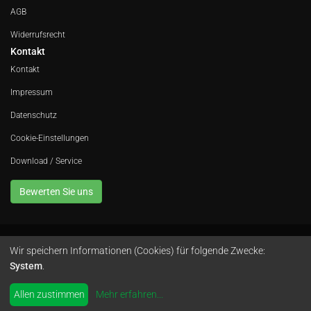
AGB
Widerrufsrecht
Kontakt
Kontakt
Impressum
Datenschutz
Cookie-Einstellungen
Download / Service
Bewerten Sie uns
Wir speichern Informationen (Cookies) für folgende Zwecke:
Avola GmbH • In der Fleute 52 • 42389 Wuppertal • Telefon
0202 260 666 0
•
System
.
Instagram
by
colimori webentwicklung
Allen zustimmen
Mehr erfahren
...