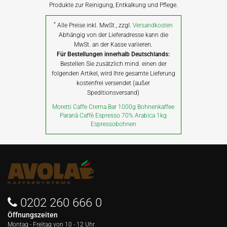
Produkte zur Reinigung, Entkalkung und Pflege.
*
Alle Preise inkl. MwSt., zzgl.
Versandkosten
Abhängig von der Lieferadresse kann die
MwSt. an der Kasse variieren.
Für Bestellungen innerhalb Deutschlands:
Bestellen Sie zusätzlich mind. einen der
folgenden Artikel, wird Ihre gesamte Lieferung
kostenfrei versendet (außer
Speditionsversand)
Moretti Caffe Crema Bar 1000g Bohnenkaffee
Paranà Caffè Espresso 70% Arabica 1kg
Espressobohnen
0202 260 666 0
Öffnungszeiten
Montag - Freitag von
10 - 12 Uhr