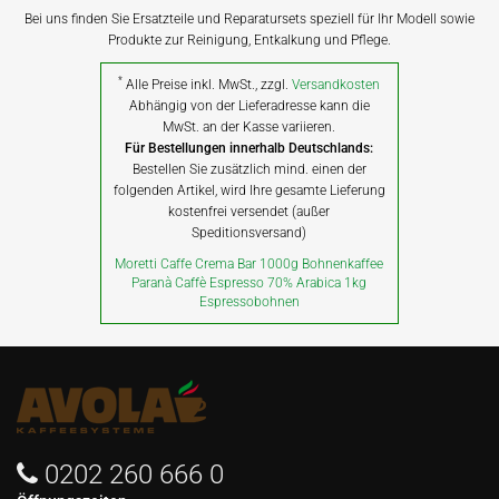
Bei uns finden Sie Ersatzteile und Reparatursets speziell für Ihr Modell sowie
Produkte zur Reinigung, Entkalkung und Pflege.
*
Alle Preise inkl. MwSt., zzgl.
Versandkosten
Abhängig von der Lieferadresse kann die
MwSt. an der Kasse variieren.
Für Bestellungen innerhalb Deutschlands:
Bestellen Sie zusätzlich mind. einen der
folgenden Artikel, wird Ihre gesamte Lieferung
kostenfrei versendet (außer
Speditionsversand)
Moretti Caffe Crema Bar 1000g Bohnenkaffee
Paranà Caffè Espresso 70% Arabica 1kg
Espressobohnen
0202 260 666 0