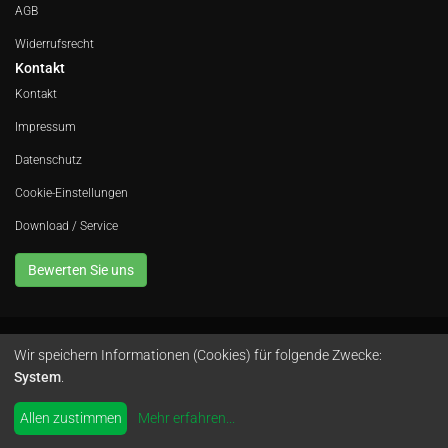
AGB
Widerrufsrecht
Kontakt
Kontakt
Impressum
Datenschutz
Cookie-Einstellungen
Download / Service
Bewerten Sie uns
Wir speichern Informationen (Cookies) für folgende Zwecke:
Avola GmbH • In der Fleute 52 • 42389 Wuppertal • Telefon
0202 260 666 0
•
System
.
Instagram
by
colimori webentwicklung
Allen zustimmen
Mehr erfahren
...