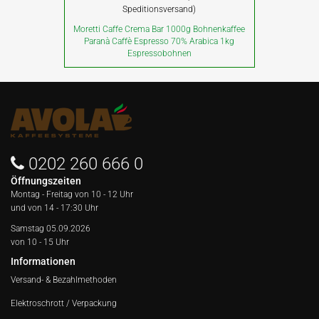
Speditionsversand)
Moretti Caffe Crema Bar 1000g Bohnenkaffee
Paranà Caffè Espresso 70% Arabica 1kg
Espressobohnen
0202 260 666 0
Öffnungszeiten
Montag - Freitag von
10 - 12 Uhr
und von 14 - 17:30 Uhr
Samstag 05.09.2026
von 10 - 15 Uhr
Informationen
Versand- & Bezahlmethoden
Elektroschrott / Verpackung