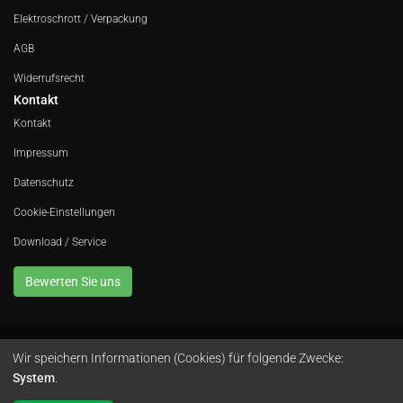
Elektroschrott / Verpackung
AGB
Widerrufsrecht
Kontakt
Kontakt
Impressum
Datenschutz
Cookie-Einstellungen
Download / Service
Bewerten Sie uns
Wir speichern Informationen (Cookies) für folgende Zwecke:
Avola GmbH • In der Fleute 52 • 42389 Wuppertal • Telefon
0202 260 666 0
•
System
.
Instagram