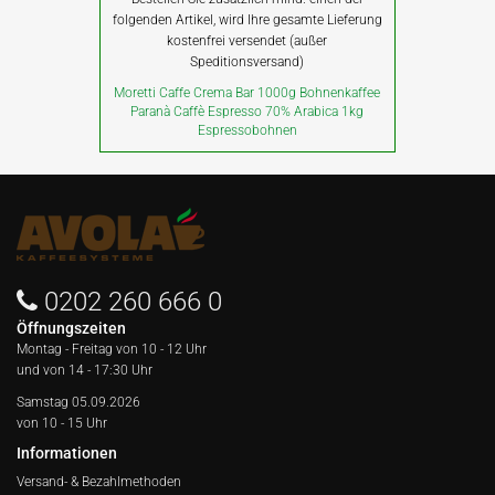
folgenden Artikel, wird Ihre gesamte Lieferung
kostenfrei versendet (außer
Speditionsversand)
Moretti Caffe Crema Bar 1000g Bohnenkaffee
Paranà Caffè Espresso 70% Arabica 1kg
Espressobohnen
0202 260 666 0
Öffnungszeiten
Montag - Freitag von
10 - 12 Uhr
und von 14 - 17:30 Uhr
Samstag 05.09.2026
von 10 - 15 Uhr
Informationen
Versand- & Bezahlmethoden