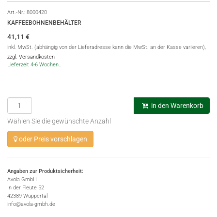
Art.-Nr.:
8000420
KAFFEEBOHNENBEHÄLTER
41,11
€
inkl. MwSt. (abhängig von der Lieferadresse kann die MwSt. an der Kasse variieren),
zzgl. Versandkosten
Lieferzeit 4-6 Wochen..
in den Warenkorb
Wählen Sie die gewünschte Anzahl
oder Preis vorschlagen
Angaben zur Produktsicherheit:
Avola GmbH
In der Fleute 52
42389 Wuppertal
info@avola-gmbh.de