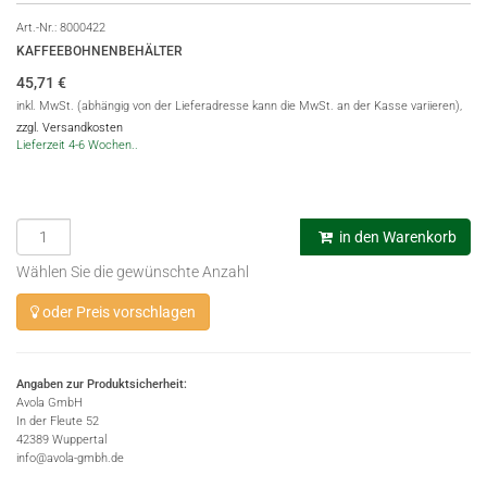
Art.-Nr.:
8000422
KAFFEEBOHNENBEHÄLTER
45,71
€
inkl. MwSt. (abhängig von der Lieferadresse kann die MwSt. an der Kasse variieren),
zzgl. Versandkosten
Lieferzeit 4-6 Wochen..
in den Warenkorb
Wählen Sie die gewünschte Anzahl
oder Preis vorschlagen
Angaben zur Produktsicherheit:
Avola GmbH
In der Fleute 52
42389 Wuppertal
info@avola-gmbh.de