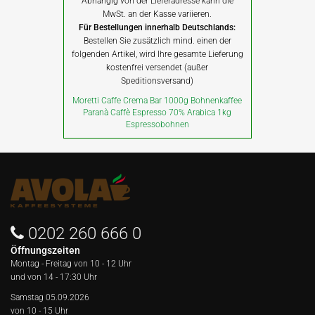
Abhängig von der Lieferadresse kann die
MwSt. an der Kasse variieren.
Für Bestellungen innerhalb Deutschlands:
Bestellen Sie zusätzlich mind. einen der
folgenden Artikel, wird Ihre gesamte Lieferung
kostenfrei versendet (außer
Speditionsversand)
Moretti Caffe Crema Bar 1000g Bohnenkaffee
Paranà Caffè Espresso 70% Arabica 1kg
Espressobohnen
0202 260 666 0
Öffnungszeiten
Montag - Freitag von
10 - 12 Uhr
und von 14 - 17:30 Uhr
Samstag 05.09.2026
von 10 - 15 Uhr