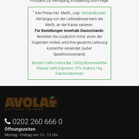
Produkte zur Reinigung, Entkalkung und Pflege.
*
Alle Preise inkl. MwSt., zzgl.
Versandkosten
Abhängig von der Lieferadresse kann die
MwSt. an der Kasse variieren.
Für Bestellungen innerhalb Deutschlands:
Bestellen Sie zusätzlich mind. einen der
folgenden Artikel, wird Ihre gesamte Lieferung
kostenfrei versendet (außer
Speditionsversand)
Moretti Caffe Crema Bar 1000g Bohnenkaffee
Paranà Caffè Espresso 70% Arabica 1kg
Espressobohnen
0202 260 666 0
Öffnungszeiten
Montag - Freitag von
10 - 12 Uhr