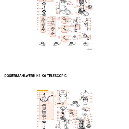
DOSIERMAHLWERK K6-K6 TELESCOPIC