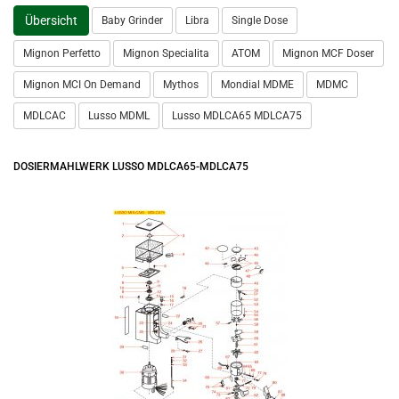
Übersicht
Baby Grinder
Libra
Single Dose
Mignon Perfetto
Mignon Specialita
ATOM
Mignon MCF Doser
Mignon MCI On Demand
Mythos
Mondial MDME
MDMC
MDLCAC
Lusso MDML
Lusso MDLCA65 MDLCA75
DOSIERMAHLWERK LUSSO MDLCA65-MDLCA75