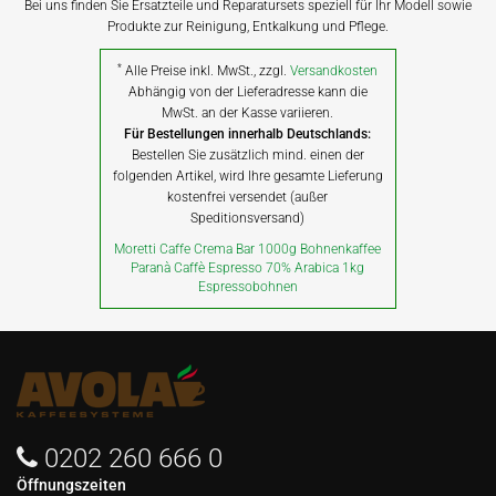
Bei uns finden Sie Ersatzteile und Reparatursets speziell für Ihr Modell sowie
Produkte zur Reinigung, Entkalkung und Pflege.
*
Alle Preise inkl. MwSt., zzgl.
Versandkosten
Abhängig von der Lieferadresse kann die
MwSt. an der Kasse variieren.
Für Bestellungen innerhalb Deutschlands:
Bestellen Sie zusätzlich mind. einen der
folgenden Artikel, wird Ihre gesamte Lieferung
kostenfrei versendet (außer
Speditionsversand)
Moretti Caffe Crema Bar 1000g Bohnenkaffee
Paranà Caffè Espresso 70% Arabica 1kg
Espressobohnen
0202 260 666 0
Öffnungszeiten