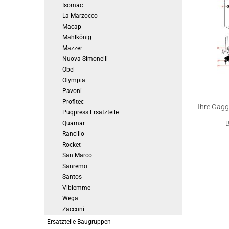
Isomac
La Marzocco
Macap
Mahlkönig
Mazzer
Nuova Simonelli
Obel
Olympia
Pavoni
Profitec
Ihre Gagg
Puqpress Ersatzteile
B
Quamar
Rancilio
Rocket
San Marco
Sanremo
Santos
Vibiemme
Wega
Zacconi
Ersatzteile Baugruppen