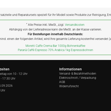
rsatzteile und Reparatursets speziell für Ihr Modell sowie Produkte zur Reinigung, E
*
Alle Preise inkl. MwSt., zzgl.
Versandkosten
Abhängig von der Lieferadresse kann die MwSt. an der Kasse variieren.
Für Bestellungen innerhalb Deutschlands:
 mind. einen der folgenden Artikel, wird Ihre gesamte Lieferung kostenfrei versendet 
Moretti Caffe Crema Bar 1000g Bohnenkaffee
Paranà Caffè Espresso 70% Arabica 1kg Espressobohnen
zeiten
Informationen
Versand- & Bezahlmethoden
reitag von
10 - 12 Uhr
Elektroschrott / Verpackung
 - 17:30 Uhr
AGB
5.09.2026
Widerrufsrecht
 Uhr