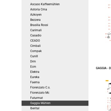
Ascaso Kaffeemühlen
Astoria Cma
Azkoyen
Bezzera
Brasilia Rossi
Carimali
Casadio
CEADO
Cimbali
Compak
Cunill
Drm
Ecm
GAGGIA -
Elektra
Eureka
Faema
Fiorenzato C.s.
Fiorenzato Mc
Futurmat
Gaggia Mühlen
Iberital