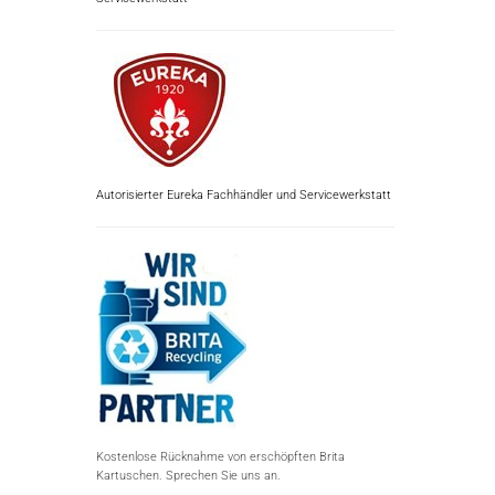
Autorisierter Eureka Fachhändler und Servicewerkstatt
Kostenlose Rücknahme von erschöpften Brita
Kartuschen. Sprechen Sie uns an.