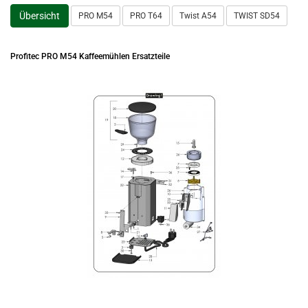
Übersicht
PRO M54
PRO T64
Twist A54
TWIST SD54
Profitec PRO M54 Kaffeemühlen Ersatzteile