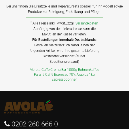
Bei uns finden Sie Ersatzteile und Reparatursets speziell für Ihr Modell sowie
Produkte zur Reinigung, Entkalkung und Pflege.
*
Alle Preise inkl. MwSt., zzgl.
Versandkosten
Abhängig von der Lieferadresse kann die
MwSt. an der Kasse variieren.
Für Bestellungen innerhalb Deutschlands:
Bestellen Sie zusätzlich mind. einen der
folgenden Artikel, wird Ihre gesamte Lieferung
kostenfrei versendet (außer
Speditionsversand)
Moretti Caffe Crema Bar 1000g Bohnenkaffee
Paranà Caffè Espresso 70% Arabica 1kg
Espressobohnen
0202 260 666 0