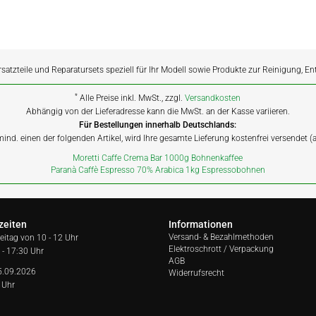
rsatzteile und Reparatursets speziell für Ihr Modell sowie Produkte zur Reinigung, E
*
Alle Preise inkl. MwSt., zzgl.
Versandkosten
Abhängig von der Lieferadresse kann die MwSt. an der Kasse variieren.
Für Bestellungen innerhalb Deutschlands:
 mind. einen der folgenden Artikel, wird Ihre gesamte Lieferung kostenfrei versendet 
Moretti Caffe Crema Bar 1000g Bohnenkaffee
Paranà Caffè Espresso 70% Arabica 1kg Espressobohnen
zeiten
Informationen
Versand- & Bezahlmethoden
reitag von
10 - 12 Uhr
Elektroschrott / Verpackung
 - 17:30 Uhr
AGB
5.09.2026
Widerrufsrecht
 Uhr