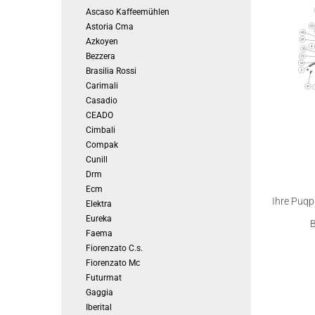
Ascaso Kaffeemühlen
Astoria Cma
Azkoyen
Bezzera
Brasilia Rossi
Carimali
Casadio
CEADO
Cimbali
Compak
Cunill
Drm
Ecm
Ihre Puqp
Elektra
Eureka
B
Faema
Fiorenzato C.s.
Fiorenzato Mc
Futurmat
Gaggia
Iberital