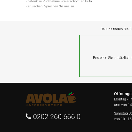
Kostenlose Rücknahme von erschöpften Brita
Kartuschen. Sprechen Sie uns an.
Bei uns finden Sie E
Bestellen Sie zusätzlich
Öffnungs
Montag - F
und von 14
Samstag 0
0202 260 666 0
von 10 - 15