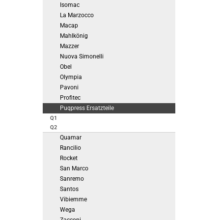
Isomac
La Marzocco
Macap
Mahlkönig
Mazzer
Nuova Simonelli
Obel
Olympia
Pavoni
Profitec
Puqpress Ersatzteile
Q1
Q2
Quamar
Rancilio
Rocket
San Marco
Sanremo
Santos
Vibiemme
Wega