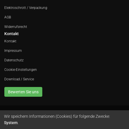
Elektroschrott / Verpackung
AGB
Widerrufsrecht
Kontakt
Kontakt
Impressum
Datenschutz
Cookie-Einstellungen
Download / Service
Bewerten Sie uns
Wir speichern Informationen (Cookies) für folgende Zwecke:
Avola GmbH • In der Fleute 52 • 42389 Wuppertal • Telefon
0202 260 666 0
•
System
.
Instagram