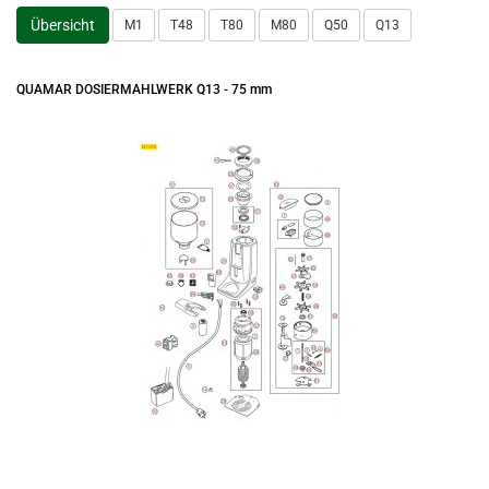
Übersicht
M1
T48
T80
M80
Q50
Q13
QUAMAR DOSIERMAHLWERK Q13 - 75 mm