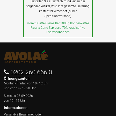
Bestellen Sie zusätzlich mind. einen der
folgenden Artikel, wird Ihre gesamte Lieferung
kostenfrei versendet (außer
Speditionsversand)
Moretti Caffe Crema Bar 1000g Bohnenkaffee
Paranà Caffè Espresso 70% Arabica 1kg
Espressobohnen
0202 260 666 0
Öffnungszeiten
Montag - Freitag von
10 - 12 Uhr
und von 14 - 17:30 Uhr
Samstag 05.09.2026
von 10 - 15 Uhr
Informationen
Versand- & Bezahlmethoden