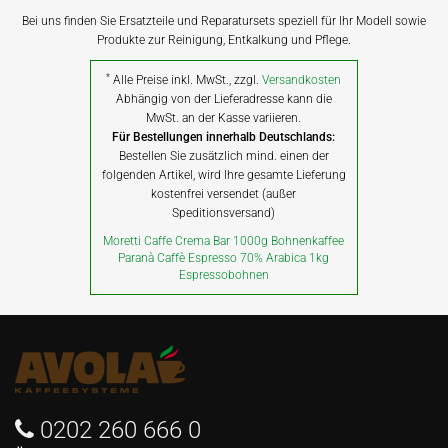
Bei uns finden Sie Ersatzteile und Reparatursets speziell für Ihr Modell sowie
Produkte zur Reinigung, Entkalkung und Pflege.
*
Alle Preise inkl. MwSt., zzgl.
Versandkosten
Abhängig von der Lieferadresse kann die
MwSt. an der Kasse variieren.
Für Bestellungen innerhalb Deutschlands:
Bestellen Sie zusätzlich mind. einen der
folgenden Artikel, wird Ihre gesamte Lieferung
kostenfrei versendet (außer
Speditionsversand)
Moretti Caffe Crema Bar 1000g Bohnenkaffee
Paranà Caffè Espresso 70% Arabica 1kg
Espressobohnen
0202 260 666 0