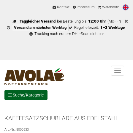
Kontakt
Impressum
Warenkorb
Taggleicher Versand
bei Bestellung bis
12:00 Uhr
(Mo–Fr)
Versand am nächsten Werktag
Regellieferzeit:
1–2 Werktage
Tracking nach erstem DHL-Scan sichtbar
Menu
Suche/Kategorie
KAFFEESATZSCHUBLADE AUS EDELSTAHL
Art.-Nr.:
8000533