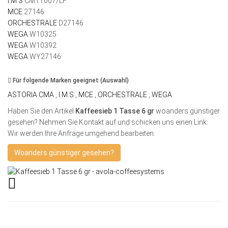
I.M.S
CM1T007/LF
MCE
27146
ORCHESTRALE
D27146
WEGA
W10325
WEGA
W10392
WEGA
WY27146
Für folgende Marken geeignet (Auswahl)
ASTORIA CMA
,
I.M.S
,
MCE
,
ORCHESTRALE
,
WEGA
Haben Sie den Artikel
Kaffeesieb 1 Tasse 6 gr
woanders günstiger
gesehen? Nehmen Sie Kontakt auf und schicken uns einen Link.
Wir werden Ihre Anfrage umgehend bearbeiten.
Woanders günstiger gesehen?