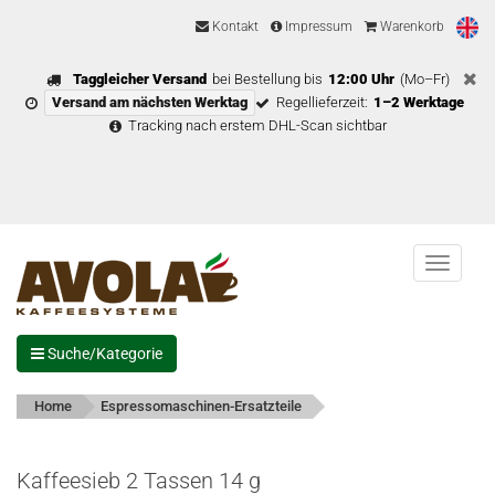
Kontakt
Impressum
Warenkorb
Taggleicher Versand
bei Bestellung bis
12:00 Uhr
(Mo–Fr)
Versand am nächsten Werktag
Regellieferzeit:
1–2 Werktage
Tracking nach erstem DHL-Scan sichtbar
Menu
Suche/Kategorie
Home
Espressomaschinen-Ersatzteile
Kaffeesieb 2 Tassen 14 g