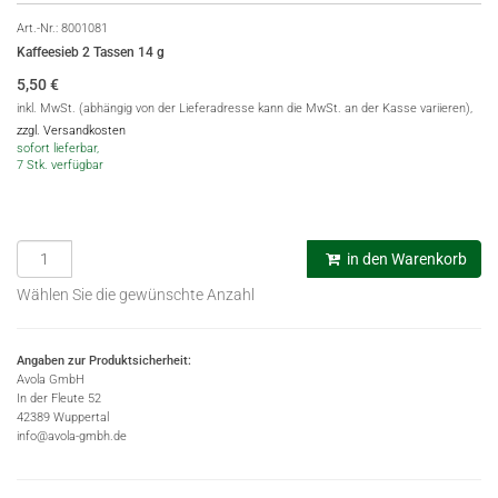
Art.-Nr.:
8001081
Kaffeesieb 2 Tassen 14 g
5,50
€
inkl. MwSt. (abhängig von der Lieferadresse kann die MwSt. an der Kasse variieren),
zzgl. Versandkosten
sofort lieferbar,
7 Stk. verfügbar
in den Warenkorb
Wählen Sie die gewünschte Anzahl
Angaben zur Produktsicherheit:
Avola GmbH
In der Fleute 52
42389 Wuppertal
info@avola-gmbh.de