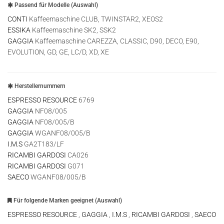
Passend für Modelle (Auswahl)
CONTI
Kaffeemaschine CLUB, TWINSTAR2, XEOS2
ESSIKA
Kaffeemaschine SK2, SSK2
GAGGIA
Kaffeemaschine CAREZZA, CLASSIC, D90, DECO, E90,
EVOLUTION, GD, GE, LC/D, XD, XE
Herstellernummern
ESPRESSO RESOURCE
6769
GAGGIA
NF08/005
GAGGIA
NF08/005/B
GAGGIA
WGANF08/005/B
I.M.S
GA2T183/LF
RICAMBI GARDOSI
CA026
RICAMBI GARDOSI
G071
SAECO
WGANF08/005/B
Für folgende Marken geeignet (Auswahl)
ESPRESSO RESOURCE
,
GAGGIA
,
I.M.S
,
RICAMBI GARDOSI
,
SAECO