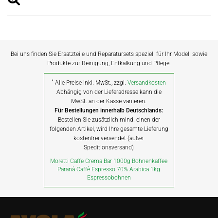
Bei uns finden Sie Ersatzteile und Reparatursets speziell für Ihr Modell sowie
Produkte zur Reinigung, Entkalkung und Pflege.
*
Alle Preise inkl. MwSt., zzgl.
Versandkosten
Abhängig von der Lieferadresse kann die
MwSt. an der Kasse variieren.
Für Bestellungen innerhalb Deutschlands:
Bestellen Sie zusätzlich mind. einen der
folgenden Artikel, wird Ihre gesamte Lieferung
kostenfrei versendet (außer
Speditionsversand)
Moretti Caffe Crema Bar 1000g Bohnenkaffee
Paranà Caffè Espresso 70% Arabica 1kg
Espressobohnen