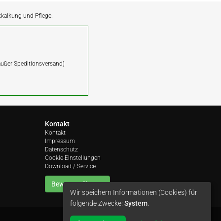
ntkalkung und Pflege.
(außer Speditionsversand)
Kontakt
Kontakt
Impressum
Datenschutz
Cookie-Einstellungen
Download / Service
Bewerten Sie uns
Wir speichern Informationen (Cookies) für
folgende Zwecke:
System
.