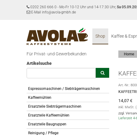
0202 260 666 0
-
Mo-Fr 10-12 Uhr und 14-17:30 Uhr,
Sa 05.09.20
E-Mail info@avola-gmbh.de
Shop
Kaffee & Esp
Für Privat- und Gewerbekunden
Home
Artikelsuche
KAFFE
Art.-Nr.:
800
Espressomaschinen / Siebträgermaschinen
KAFFEETR
Kaffeemühlen
14,07
€
Ersatzteile Siebträgermaschinen
inkl. MwSt. 
zzgl. Versa
Ersatzteile Kaffeemühlen
Lieferzeit 4
Ersatzteile Baugruppen
Reinigung / Pflege