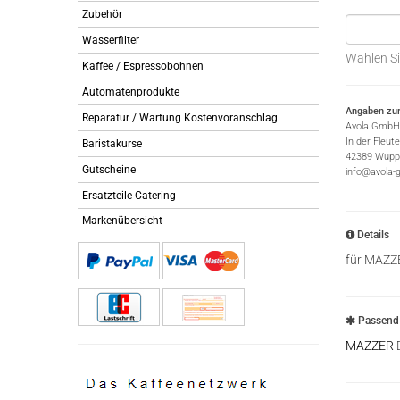
Zubehör
Wasserfilter
Wählen Si
Kaffee / Espressobohnen
Automatenprodukte
Angaben zur
Reparatur / Wartung Kostenvoranschlag
Avola GmbH
In der Fleut
Baristakurse
42389 Wuppe
Gutscheine
info@avola-
Ersatzteile Catering
Markenübersicht
Details
für MAZZ
Passend 
MAZZER