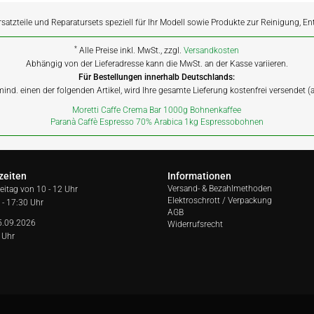
rsatzteile und Reparatursets speziell für Ihr Modell sowie Produkte zur Reinigung, E
*
Alle Preise inkl. MwSt., zzgl.
Versandkosten
Abhängig von der Lieferadresse kann die MwSt. an der Kasse variieren.
Für Bestellungen innerhalb Deutschlands:
 mind. einen der folgenden Artikel, wird Ihre gesamte Lieferung kostenfrei versendet 
Moretti Caffe Crema Bar 1000g Bohnenkaffee
Paranà Caffè Espresso 70% Arabica 1kg Espressobohnen
zeiten
Informationen
Versand- & Bezahlmethoden
reitag von
10 - 12 Uhr
Elektroschrott / Verpackung
 - 17:30 Uhr
AGB
5.09.2026
Widerrufsrecht
 Uhr