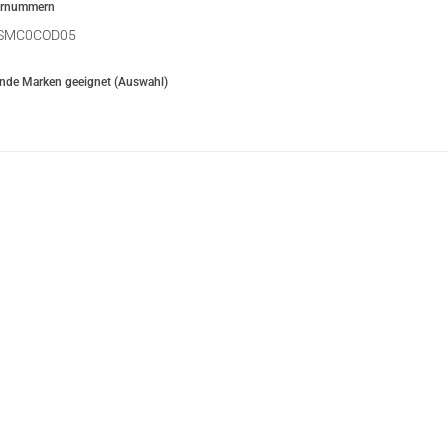
ernummern
SMC0COD05
ende Marken geeignet (Auswahl)