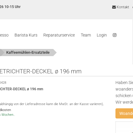
26 10-15 Uhr
Kontakt
resso
Barista Kurs
Reparaturservice
Team
Login
Kaffeemühlen-Ersatzteile
ETRICHTER-DECKEL ø 196 mm
Haben Sie
0428
woanders
ICHTER-DECKEL ø 196 mm
schicken 
Wir werd
(abhängig von der Lieferadresse kann die MwSt. an der Kasse variieren),
ndkosten
Woande
-6 Wochen..