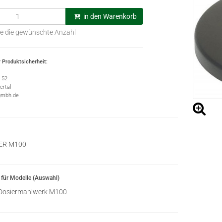
in den Warenkorb
e die gewünschte Anzahl
 Produktsicherheit:
e 52
rtal
gmbh.de
ER M100
für Modelle (Auswahl)
Dosiermahlwerk M100