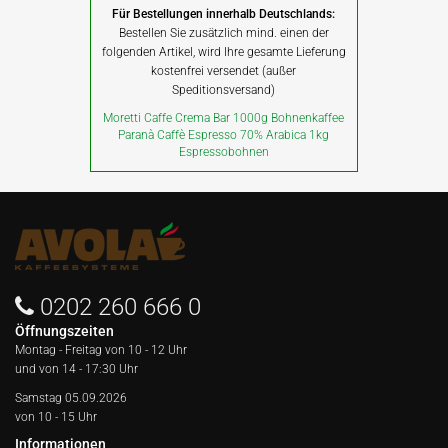
Für Bestellungen innerhalb Deutschlands:
Bestellen Sie zusätzlich mind. einen der
folgenden Artikel, wird Ihre gesamte Lieferung
kostenfrei versendet (außer
Speditionsversand)
Moretti Caffe Crema Bar 1000g Bohnenkaffee
Paranà Caffè Espresso 70% Arabica 1kg
Espressobohnen
0202 260 666 0
Öffnungszeiten
Montag - Freitag von
10 - 12 Uhr
und von 14 - 17:30 Uhr
Samstag 05.09.2026
von 10 - 15 Uhr
Informationen