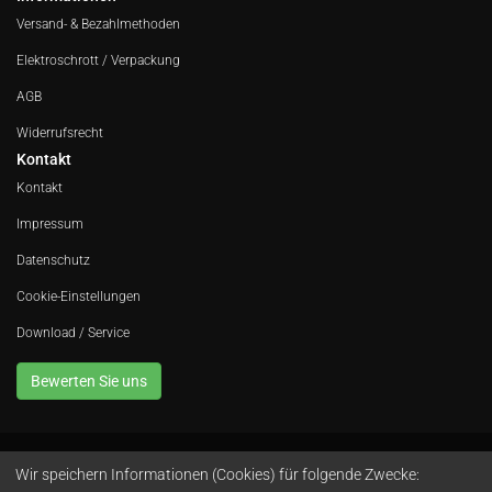
Versand- & Bezahlmethoden
Elektroschrott / Verpackung
AGB
Widerrufsrecht
Kontakt
Kontakt
Impressum
Datenschutz
Cookie-Einstellungen
Download / Service
Bewerten Sie uns
Wir speichern Informationen (Cookies) für folgende Zwecke:
Avola GmbH • In der Fleute 52 • 42389 Wuppertal • Telefon
0202 260 666 0
•