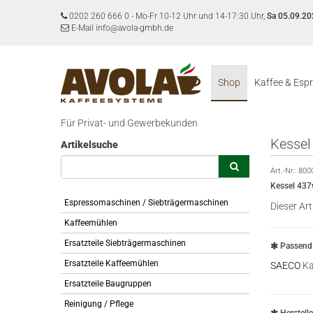
0202 260 666 0
-
Mo-Fr 10-12 Uhr und 14-17:30 Uhr,
Sa 05.09.20
E-Mail info@avola-gmbh.de
Shop
Kaffee & Esp
Für Privat- und Gewerbekunden
Kessel
Artikelsuche
Art.-Nr.:
800
Kessel 437
Espressomaschinen / Siebträgermaschinen
Dieser Art
Kaffeemühlen
Ersatzteile Siebträgermaschinen
Passend 
Ersatzteile Kaffeemühlen
SAECO
Ka
Ersatzteile Baugruppen
Reinigung / Pflege