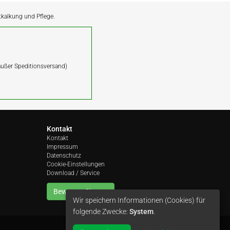
ntkalkung und Pflege.
(außer Speditionsversand)
Kontakt
Kontakt
Impressum
Datenschutz
Cookie-Einstellungen
Download / Service
Bewerten Sie uns
Wir speichern Informationen (Cookies) für
folgende Zwecke:
System
.