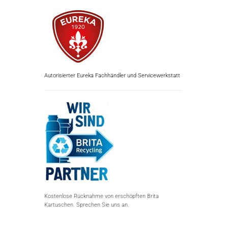
Autorisierter Eureka Fachhändler und Servicewerkstatt
Kostenlose Rücknahme von erschöpften Brita
Kartuschen. Sprechen Sie uns an.