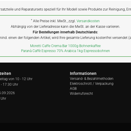
rsatzteile und Reparatursets speziell für Ihr Modell sowie Produkte zur Reinigung, E
*
Alle Preise inkl. MwSt., zzgl.
Versandkosten
Abhängig von der Lieferadresse kann die MwSt. an der Kasse variieren.
Für Bestellungen innerhalb Deutschlands:
 mind. einen der folgenden Artikel, wird Ihre gesamte Lieferung kostenfrei versendet 
Moretti Caffe Crema Bar 1000g Bohnenkaffee
Paranà Caffè Espresso 70% Arabica 1kg Espressobohnen
zeiten
Informationen
Versand- & Bezahlmethoden
reitag von
10 - 12 Uhr
Elektroschrott / Verpackung
 - 17:30 Uhr
AGB
5.09.2026
Widerrufsrecht
 Uhr