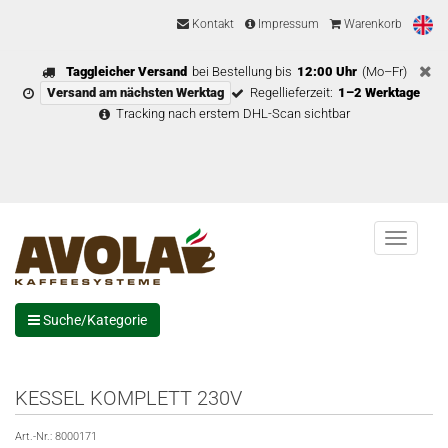
Kontakt
Impressum
Warenkorb
Taggleicher Versand
bei Bestellung bis
12:00 Uhr
(Mo–Fr)
Versand am nächsten Werktag
Regellieferzeit:
1–2 Werktage
Tracking nach erstem DHL-Scan sichtbar
Menu
Suche/Kategorie
KESSEL KOMPLETT 230V
Art.-Nr.:
8000171