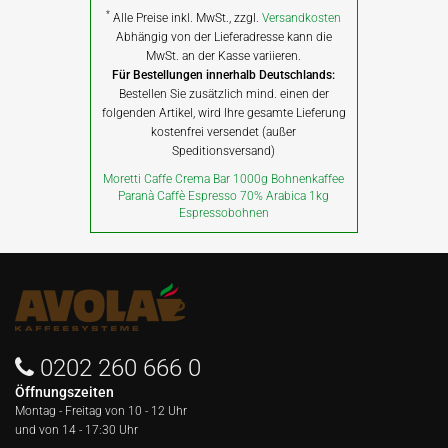
*
Alle Preise inkl. MwSt., zzgl.
Versandkosten
Abhängig von der Lieferadresse kann die
MwSt. an der Kasse variieren.
Für Bestellungen innerhalb Deutschlands:
Bestellen Sie zusätzlich mind. einen der
folgenden Artikel, wird Ihre gesamte Lieferung
kostenfrei versendet (außer
Speditionsversand)
Moretti Caffe Crema Bar 1000g Bohnenkaffee
Paranà Caffè Espresso 70% Arabica 1kg
Espressobohnen
0202 260 666 0
Öffnungszeiten
Montag - Freitag von
10 - 12 Uhr
und von 14 - 17:30 Uhr