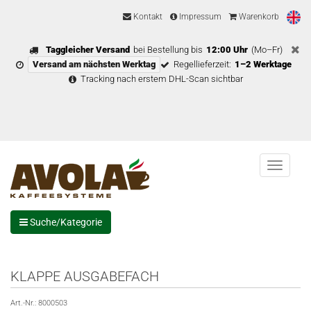
Kontakt
Impressum
Warenkorb
Taggleicher Versand
bei Bestellung bis
12:00 Uhr
(Mo–Fr)
Versand am nächsten Werktag
Regellieferzeit:
1–2 Werktage
Tracking nach erstem DHL-Scan sichtbar
Menu
Suche/Kategorie
KLAPPE AUSGABEFACH
Art.-Nr.:
8000503