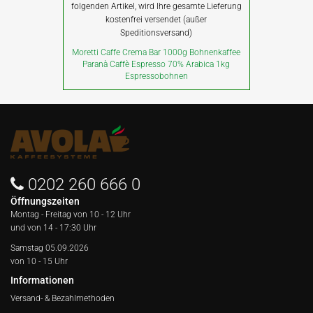
folgenden Artikel, wird Ihre gesamte Lieferung
kostenfrei versendet (außer
Speditionsversand)
Moretti Caffe Crema Bar 1000g Bohnenkaffee
Paranà Caffè Espresso 70% Arabica 1kg
Espressobohnen
0202 260 666 0
Öffnungszeiten
Montag - Freitag von
10 - 12 Uhr
und von 14 - 17:30 Uhr
Samstag 05.09.2026
von 10 - 15 Uhr
Informationen
Versand- & Bezahlmethoden