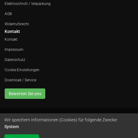
Elektroschrott / Verpackung
AGB
Widerrufsrecht
Kontakt
Kontakt
Impressum
Datenschutz
Cookie-Einstellungen
Download / Service
Bewerten Sie uns
Wir speichern Informationen (Cookies) für folgende Zwecke:
Avola GmbH • In der Fleute 52 • 42389 Wuppertal • Telefon
0202 260 666 0
•
System
.
Instagram
by
colimori webentwicklung