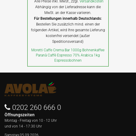
*
Alle Preise inkl. MwSt., zzgl.
Versandkosten
Abhängig von der Lieferadresse kann die
MwSt. an der Kasse variieren.
Für Bestellungen innerhalb Deutschlands:
Bestellen Sie zusätzlich mind. einen der
folgenden Artikel, wird Ihre gesamte Lieferung
kostenfrei versendet (außer
Speditionsversand)
Moretti Caffe Crema Bar 1000g Bohnenkaffee
Paranà Caffè Espresso 70% Arabica 1kg
Espressobohnen
0202 260 666 0
Öffnungszeiten
Montag - Freitag von
10 - 12 Uhr
und von 14 - 17:30 Uhr
Samstag 05.09.2026