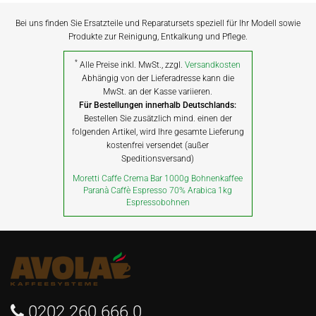
Bei uns finden Sie Ersatzteile und Reparatursets speziell für Ihr Modell sowie
Produkte zur Reinigung, Entkalkung und Pflege.
*
Alle Preise inkl. MwSt., zzgl.
Versandkosten
Abhängig von der Lieferadresse kann die
MwSt. an der Kasse variieren.
Für Bestellungen innerhalb Deutschlands:
Bestellen Sie zusätzlich mind. einen der
folgenden Artikel, wird Ihre gesamte Lieferung
kostenfrei versendet (außer
Speditionsversand)
Moretti Caffe Crema Bar 1000g Bohnenkaffee
Paranà Caffè Espresso 70% Arabica 1kg
Espressobohnen
0202 260 666 0