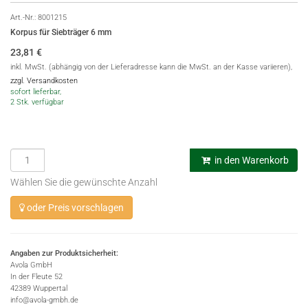
Art.-Nr.:
8001215
Korpus für Siebträger 6 mm
23,81
€
inkl. MwSt. (abhängig von der Lieferadresse kann die MwSt. an der Kasse variieren),
zzgl. Versandkosten
sofort lieferbar,
2 Stk. verfügbar
in den Warenkorb
Wählen Sie die gewünschte Anzahl
oder Preis vorschlagen
Angaben zur Produktsicherheit:
Avola GmbH
In der Fleute 52
42389 Wuppertal
info@avola-gmbh.de