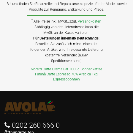
Bei uns finden Sie Ersatzteile und Reparatursets speziell für Ihr Modell sowie
Produkte zur Reinigung, Entkalkung und Pflege.
*
Alle Preise inkl. MwSt., zzgl.
Versandkosten
Abhängig von der Lieferadresse kann die
MwSt. an der Kasse variieren.
Für Bestellungen innerhalb Deutschlands:
Bestellen Sie zusätzlich mind. einen der
folgenden Artikel, wird Ihre gesamte Lieferung
kostenfrei versendet (außer
Speditionsversand)
Moretti Caffe Crema Bar 1000g Bohnenkaffee
Paranà Caffè Espresso 70% Arabica 1kg
Espressobohnen
0202 260 666 0
Öffnungszeiten