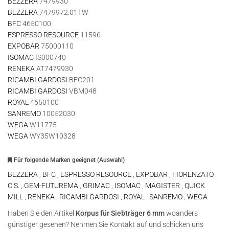
BEZZERA
7479930
BEZZERA
7479972.01TW
BFC
4650100
ESPRESSO RESOURCE
11596
EXPOBAR
75000110
ISOMAC
IS000740
RENEKA
AT7479930
RICAMBI GARDOSI
BFC201
RICAMBI GARDOSI
VBM048
ROYAL
4650100
SANREMO
10052030
WEGA
W11775
WEGA
WY35W10328
Für folgende Marken geeignet (Auswahl)
BEZZERA
,
BFC
,
ESPRESSO RESOURCE
,
EXPOBAR
,
FIORENZATO
C.S.
,
GEM-FUTUREMA
,
GRIMAC
,
ISOMAC
,
MAGISTER
,
QUICK
MILL
,
RENEKA
,
RICAMBI GARDOSI
,
ROYAL
,
SANREMO
,
WEGA
Haben Sie den Artikel
Korpus für Siebträger 6 mm
woanders
günstiger gesehen? Nehmen Sie Kontakt auf und schicken uns