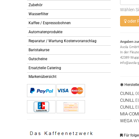
Zubehör
Wählen Si
Wasserfilter
oder P
Kaffee / Espressobohnen
Automatenprodukte
Reparatur / Wartung Kostenvoranschlag
Angaben zur
Avola GmbH
Baristakurse
In der Fleut
42389 Wuppe
Gutscheine
info@avola-
Ersatzteile Catering
Markenübersicht
Herstell
CUNILL
0
CUNILL
E
CUNILL
E
MIA-COM
WEGA
WY
Für folg