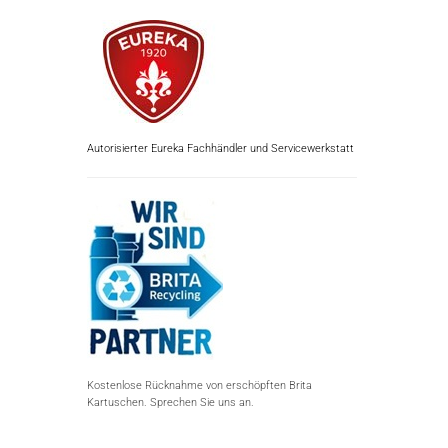
Autorisierter Eureka Fachhändler und Servicewerkstatt
Kostenlose Rücknahme von erschöpften Brita
Kartuschen. Sprechen Sie uns an.