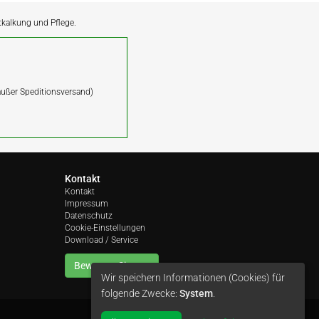
ntkalkung und Pflege.
(außer Speditionsversand)
Kontakt
Kontakt
Impressum
Datenschutz
Cookie-Einstellungen
Download / Service
Bewerten Sie uns
Wir speichern Informationen (Cookies) für
folgende Zwecke:
System
.