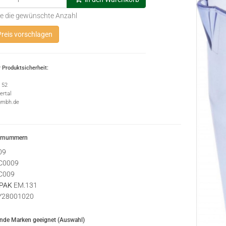
e die gewünschte Anzahl
reis vorschlagen
 Produktsicherheit:
e 52
rtal
gmbh.de
ernummern
09
C0009
C009
PAK
EM.131
28001020
ende Marken geeignet (Auswahl)