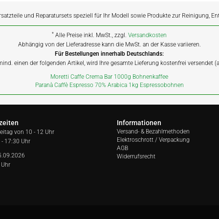
rsatzteile und Reparatursets speziell für Ihr Modell sowie Produkte zur Reinigung, E
*
Alle Preise inkl. MwSt., zzgl.
Versandkosten
Abhängig von der Lieferadresse kann die MwSt. an der Kasse variieren.
Für Bestellungen innerhalb Deutschlands:
 mind. einen der folgenden Artikel, wird Ihre gesamte Lieferung kostenfrei versendet 
Moretti Caffe Crema Bar 1000g Bohnenkaffee
Paranà Caffè Espresso 70% Arabica 1kg Espressobohnen
zeiten
Informationen
Versand- & Bezahlmethoden
reitag von
10 - 12 Uhr
Elektroschrott / Verpackung
 - 17:30 Uhr
AGB
5.09.2026
Widerrufsrecht
 Uhr