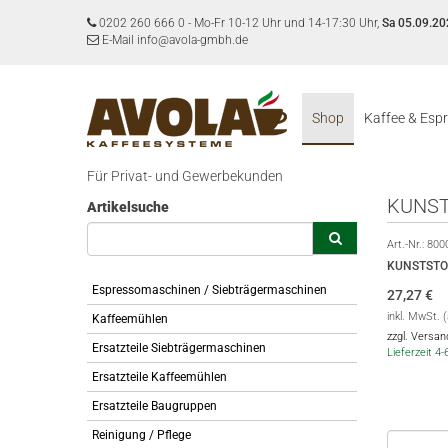
0202 260 666 0
-
Mo-Fr 10-12 Uhr und 14-17:30 Uhr,
Sa 05.09.20
E-Mail info@avola-gmbh.de
Shop
Kaffee & Esp
Für Privat- und Gewerbekunden
KUNS
Artikelsuche
Art.-Nr.:
800
KUNSTSTO
Espressomaschinen / Siebträgermaschinen
27,27
€
inkl. MwSt. 
Kaffeemühlen
zzgl. Versa
Ersatzteile Siebträgermaschinen
Lieferzeit 4
Ersatzteile Kaffeemühlen
Ersatzteile Baugruppen
Reinigung / Pflege