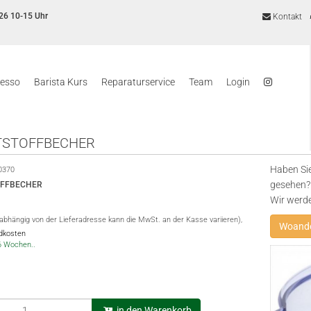
26 10-15 Uhr
Kontakt
resso
Barista Kurs
Reparaturservice
Team
Login
TSTOFFBECHER
Haben Sie
0370
gesehen? 
FFBECHER
Wir werd
(abhängig von der Lieferadresse kann die MwSt. an der Kasse variieren),
Woande
ndkosten
-6 Wochen..
in den Warenkorb