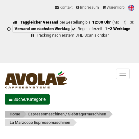
Kontakt
Impressum
Warenkorb
Taggleicher Versand
bei Bestellung bis
12:00 Uhr
(Mo–Fr)
Versand am nächsten Werktag
Regellieferzeit:
1–2 Werktage
Tracking nach erstem DHL-Scan sichtbar
Menu
Suche/Kategorie
Home
Espressomaschinen / Siebträgermaschinen
La Marzocco Espressomaschinen