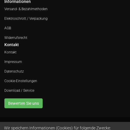
Informationen
Versand- & Bezahlmethoden
Elektroschrott / Verpackung
AGB
Widerrufsrecht
Kontakt
Kontakt
Impressum
Datenschutz
Cookie-Einstellungen
Download / Service
Bewerten Sie uns
Wir speichern Informationen (Cookies) für folgende Zwecke:
Avola GmbH • In der Fleute 52 • 42389 Wuppertal • Telefon
0202 260 666 0
•