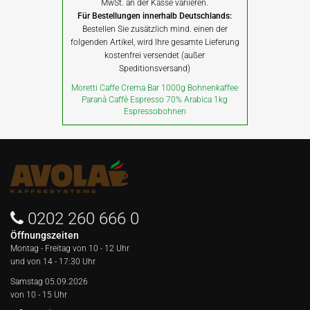
MwSt. an der Kasse variieren.
Für Bestellungen innerhalb Deutschlands:
Bestellen Sie zusätzlich mind. einen der
folgenden Artikel, wird Ihre gesamte Lieferung
kostenfrei versendet (außer
Speditionsversand)
Moretti Caffe Crema Bar 1000g Bohnenkaffee
Paranà Caffè Espresso 70% Arabica 1kg
Espressobohnen
0202 260 666 0
Öffnungszeiten
Montag - Freitag von
10 - 12 Uhr
und von 14 - 17:30 Uhr
Samstag 05.09.2026
von 10 - 15 Uhr