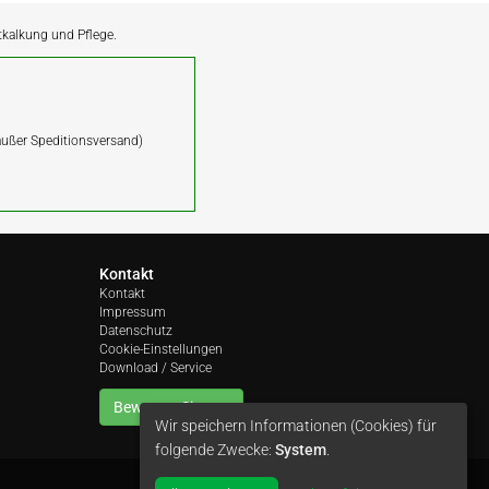
ntkalkung und Pflege.
(außer Speditionsversand)
Kontakt
Kontakt
Impressum
Datenschutz
Cookie-Einstellungen
Download / Service
Bewerten Sie uns
Wir speichern Informationen (Cookies) für
folgende Zwecke:
System
.