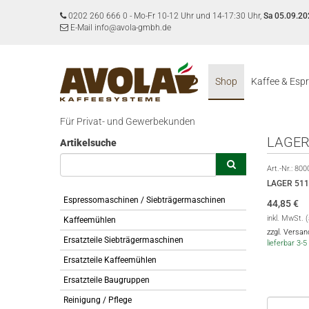
0202 260 666 0
-
Mo-Fr 10-12 Uhr und 14-17:30 Uhr,
Sa 05.09.20
E-Mail info@avola-gmbh.de
Shop
Kaffee & Esp
Für Privat- und Gewerbekunden
LAGER
Artikelsuche
Art.-Nr.:
800
LAGER 51
Espressomaschinen / Siebträgermaschinen
44,85
€
inkl. MwSt. 
Kaffeemühlen
zzgl. Versa
Ersatzteile Siebträgermaschinen
lieferbar 3
Ersatzteile Kaffeemühlen
Ersatzteile Baugruppen
Reinigung / Pflege