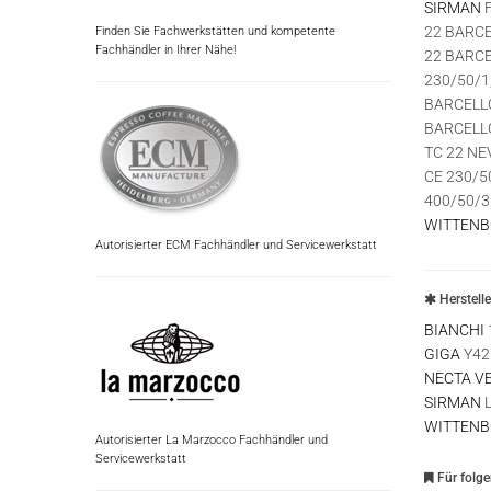
SIRMAN
F
22 BARCE
Finden Sie Fachwerkstätten und kompetente
Fachhändler in Ihrer Nähe!
22 BARCE
230/50/1
BARCELLO
BARCELLO
TC 22 NE
CE 230/5
400/50/3
WITTEN
Autorisierter ECM Fachhändler und Servicewerkstatt
Herstell
BIANCHI
GIGA
Y42
NECTA V
SIRMAN
L
WITTEN
Autorisierter La Marzocco Fachhändler und
Servicewerkstatt
Für folg