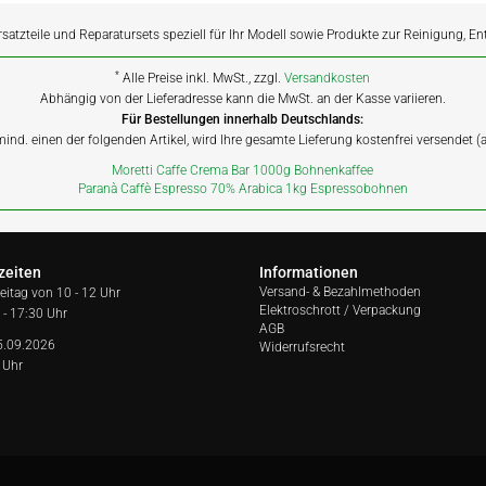
rsatzteile und Reparatursets speziell für Ihr Modell sowie Produkte zur Reinigung, E
*
Alle Preise inkl. MwSt., zzgl.
Versandkosten
Abhängig von der Lieferadresse kann die MwSt. an der Kasse variieren.
Für Bestellungen innerhalb Deutschlands:
 mind. einen der folgenden Artikel, wird Ihre gesamte Lieferung kostenfrei versendet 
Moretti Caffe Crema Bar 1000g Bohnenkaffee
Paranà Caffè Espresso 70% Arabica 1kg Espressobohnen
zeiten
Informationen
Versand- & Bezahlmethoden
reitag von
10 - 12 Uhr
Elektroschrott / Verpackung
 - 17:30 Uhr
AGB
5.09.2026
Widerrufsrecht
 Uhr