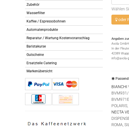
Zubehör
Wählen Si
Wasserfilter
oder P
Kaffee / Espressobohnen
Automatenprodukte
Reparatur / Wartung Kostenvoranschlag
Angaben zur
Avola GmbH
Baristakurse
In der Fleut
42389 Wuppe
Gutscheine
info@avola-
Ersatzteile Catering
Markenübersicht
Passend 
BIANCHI
BVM931/E
BVM971E4
POLARIS,
NECTA V
DISPENSE
ROMA, SI