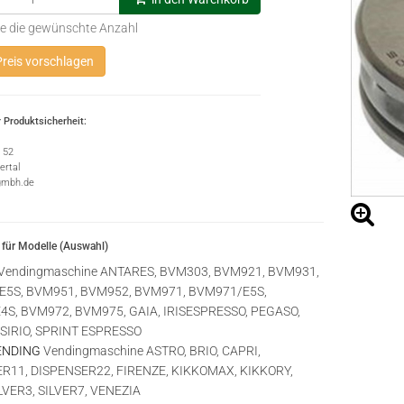
e die gewünschte Anzahl
reis vorschlagen
 Produktsicherheit:
e 52
rtal
gmbh.de
für Modelle (Auswahl)
Vendingmaschine ANTARES, BVM303, BVM921, BVM931,
5S, BVM951, BVM952, BVM971, BVM971/E5S,
S, BVM972, BVM975, GAIA, IRISESPRESSO, PEGASO,
 SIRIO, SPRINT ESPRESSO
ENDING
Vendingmaschine ASTRO, BRIO, CAPRI,
R11, DISPENSER22, FIRENZE, KIKKOMAX, KIKKORY,
LVER3, SILVER7, VENEZIA