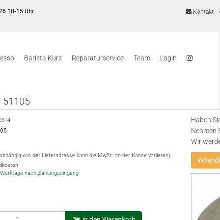
26 10-15 Uhr
Kontakt
resso
Barista Kurs
Reparaturservice
Team
Login
 51105
Haben Sie
0314
Nehmen Si
105
Wir werd
(abhängig von der Lieferadresse kann die MwSt. an der Kasse variieren),
Woande
ndkosten
-5 Werktage nach Zahlungseingang
in den Warenkorb