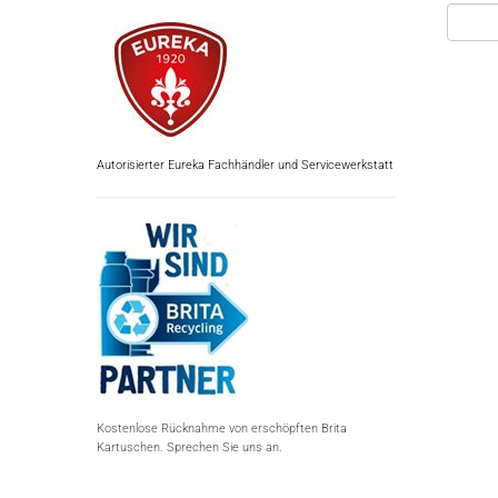
Autorisierter Eureka Fachhändler und Servicewerkstatt
Kostenlose Rücknahme von erschöpften Brita
Kartuschen. Sprechen Sie uns an.