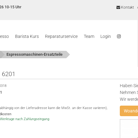
26 10-15 Uhr
Kontakt
resso
Barista Kurs
Reparaturservice
Team
Login
Espressomaschinen-Ersatzteile
 6201
Haben Sie
0318
Nehmen Si
01
Wir werd
(abhängig von der Lieferadresse kann die MwSt. an der Kasse variieren),
Woande
ndkosten
-5 Werktage nach Zahlungseingang