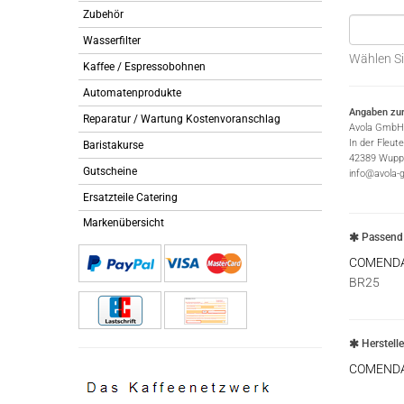
Zubehör
Wasserfilter
Wählen Si
Kaffee / Espressobohnen
Automatenprodukte
Angaben zur
Reparatur / Wartung Kostenvoranschlag
Avola GmbH
In der Fleut
Baristakurse
42389 Wuppe
Gutscheine
info@avola-
Ersatzteile Catering
Markenübersicht
Passend 
COMEND
BR25
Herstell
COMEND