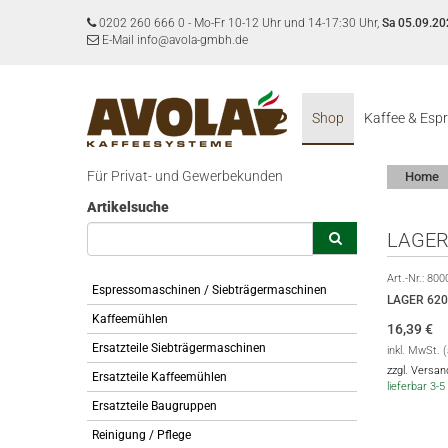
0202 260 666 0
-
Mo-Fr 10-12 Uhr und 14-17:30 Uhr,
Sa 05.09.20
E-Mail info@avola-gmbh.de
Shop
Kaffee & Esp
Für Privat- und Gewerbekunden
Home
Artikelsuche
LAGER
Art.-Nr.:
800
Espressomaschinen / Siebträgermaschinen
LAGER 62
Kaffeemühlen
16,39
€
Ersatzteile Siebträgermaschinen
inkl. MwSt. 
zzgl. Versa
Ersatzteile Kaffeemühlen
lieferbar 3
Ersatzteile Baugruppen
Reinigung / Pflege