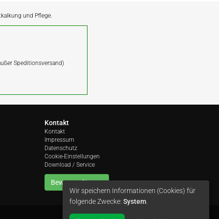
ntkalkung und Pflege.
(außer Speditionsversand)
Kontakt
Kontakt
Impressum
Datenschutz
Cookie-Einstellungen
Download / Service
Bewerten Sie uns
Wir speichern Informationen (Cookies) für
folgende Zwecke:
System
.