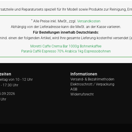
rsatzteile und Reparatursets speziell für Ihr Modell sowie Produkte zur Reinigung, E
*
Alle Preise inkl. MwSt., zzgl.
Versandkosten
Abhängig von der Lieferadresse kann die MwSt. an der Kasse variieren.
Für Bestellungen innerhalb Deutschlands:
 mind. einen der folgenden Artikel, wird Ihre gesamte Lieferung kostenfrei versendet 
Moretti Caffe Crema Bar 1000g Bohnenkaffee
Paranà Caffè Espresso 70% Arabica 1kg Espressobohnen
zeiten
Informationen
Versand- & Bezahlmethoden
reitag von
10 - 12 Uhr
Elektroschrott / Verpackung
 - 17:30 Uhr
AGB
5.09.2026
Widerrufsrecht
 Uhr