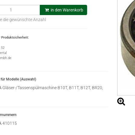
in den Warenkorb
e die gewünschte Anzahl
 Produktsicherheit:
e 52
rtal
gmbh.de
für Modelle (Auswahl)
A
Gläser-/Tassenspülmaschine B10T, B11T, B12T, BR20,
ernummern
A
410115