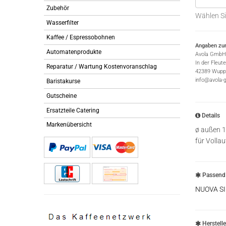
Zubehör
Wählen Si
Wasserfilter
Kaffee / Espressobohnen
Angaben zur
Automatenprodukte
Avola GmbH
In der Fleut
Reparatur / Wartung Kostenvoranschlag
42389 Wuppe
info@avola-
Baristakurse
Gutscheine
Ersatzteile Catering
Details
Markenübersicht
ø außen 1
für Voll
Passend 
NUOVA S
Herstell