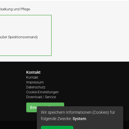
ntkalkung und Pflege.
(außer Speditionsversand)
Kontakt
Kontakt
Impressum
Datenschutz
Cookie-Einstellungen
Download / Service
Bewerten Sie uns
Wir speichern Informationen (Cookies) für
folgende Zwecke:
System
.