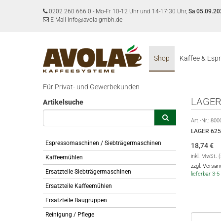
0202 260 666 0
-
Mo-Fr 10-12 Uhr und 14-17:30 Uhr,
Sa 05.09.20
E-Mail info@avola-gmbh.de
Shop
Kaffee & Esp
Für Privat- und Gewerbekunden
LAGER
Artikelsuche
Art.-Nr.:
800
LAGER 62
Espressomaschinen / Siebträgermaschinen
18,74
€
inkl. MwSt. 
Kaffeemühlen
zzgl. Versa
Ersatzteile Siebträgermaschinen
lieferbar 3
Ersatzteile Kaffeemühlen
Ersatzteile Baugruppen
Reinigung / Pflege