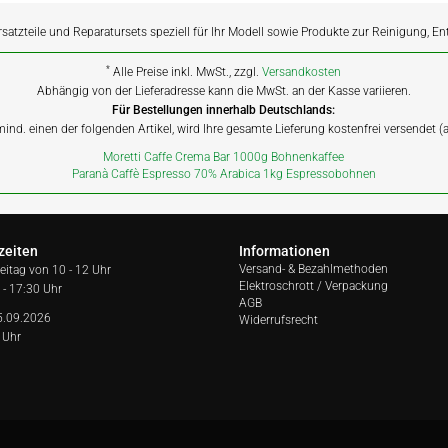
rsatzteile und Reparatursets speziell für Ihr Modell sowie Produkte zur Reinigung, E
*
Alle Preise inkl. MwSt., zzgl.
Versandkosten
Abhängig von der Lieferadresse kann die MwSt. an der Kasse variieren.
Für Bestellungen innerhalb Deutschlands:
 mind. einen der folgenden Artikel, wird Ihre gesamte Lieferung kostenfrei versendet 
Moretti Caffe Crema Bar 1000g Bohnenkaffee
Paranà Caffè Espresso 70% Arabica 1kg Espressobohnen
zeiten
Informationen
Versand- & Bezahlmethoden
reitag von
10 - 12 Uhr
Elektroschrott / Verpackung
 - 17:30 Uhr
AGB
5.09.2026
Widerrufsrecht
 Uhr