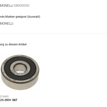
IMONELLI
08000050
ende Marken geeignet (Auswahl)
IMONELLI
ng zu diesem Artikel
074495
625-2RS1 SKF