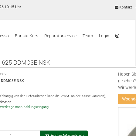
26 10-15 Uhr
Kontakt
resso
Barista Kurs
Reparaturservice
Team
Login
 625 DDMC3E NSK
Haben Sie
0312
gesehen? 
5 DDMC3E NSK
Wir werd
(abhängig von der Lieferadresse kann die MwSt. an der Kasse variieren),
Woande
ndkosten
-5 Werktage nach Zahlungseingang
in den Warenkorb