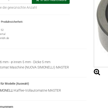
e die gewünschte Anzahl
 Produktsicherheit:
e 52
rtal
gmbh.de
6 mm - ø innen 5 mm - Dicke 5 mm
automat Maschine (NUOVA SIMONELLI) MASTER
für Modelle (Auswahl)
IMONELLI
Kaffee-Vollautomatne MASTER
ernummern