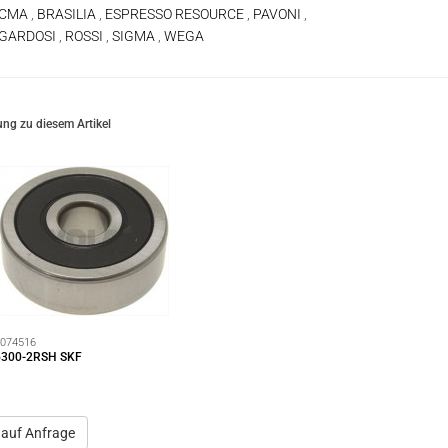
 CMA
,
BRASILIA
,
ESPRESSO RESOURCE
,
PAVONI
,
 GARDOSI
,
ROSSI
,
SIGMA
,
WEGA
ng zu diesem Artikel
074516
6300-2RSH SKF
 auf Anfrage