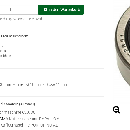
in den Warenkorb
e die gewünschte Anzahl
 Produktsicherheit:
e 52
rtal
gmbh.de
35 mm - Innen-ø 10 mm - Dicke 11 mm
für Modelle (Auswahl)
hmaschine 620/30
 CMA
Kaffeemaschine RAPALLO AL
Kaffeemaschine PORTOFINO-AL