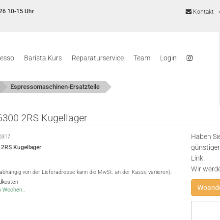
26 10-15 Uhr
Kontakt
resso
Barista Kurs
Reparaturservice
Team
Login
Espressomaschinen-Ersatzteile
6300 2RS Kugellager
Haben Sie
0317
günstiger
 2RS Kugellager
Link.
Wir werd
(abhängig von der Lieferadresse kann die MwSt. an der Kasse variieren),
ndkosten
Woande
-6 Wochen..