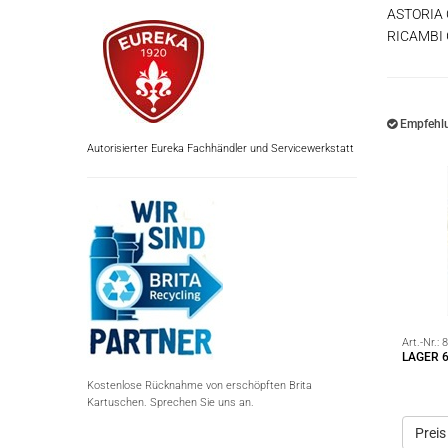
ASTORIA
RICAMBI
Empfehlu
Autorisierter Eureka Fachhändler und Servicewerkstatt
Art.-Nr.:
8
LAGER 
Kostenlose Rücknahme von erschöpften Brita
Kartuschen. Sprechen Sie uns an.
Preis