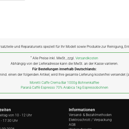
rsatzteile und Reparatursets speziell für Ihr Modell sowie Produkte zur Reinigung, E
*
Alle Preise inkl. MwSt., zzgl.
Versandkosten
Abhängig von der Lieferadresse kann die MwSt. an der Kasse variieren.
Für Bestellungen innerhalb Deutschlands:
 mind. einen der folgenden Artikel, wird Ihre gesamte Lieferung kostenfrei versendet 
Moretti Caffe Crema Bar 1000g Bohnenkaffee
Paranà Caffè Espresso 70% Arabica 1kg Espressobohnen
zeiten
Informationen
Versand- & Bezahlmethoden
reitag von
10 - 12 Uhr
Elektroschrott / Verpackung
 - 17:30 Uhr
AGB