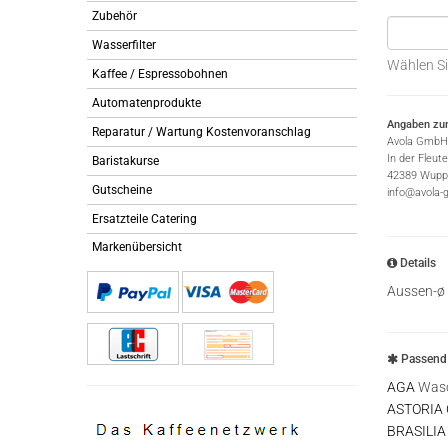
Zubehör
Wasserfilter
Wählen Si
Kaffee / Espressobohnen
Automatenprodukte
Angaben zur
Reparatur / Wartung Kostenvoranschlag
Avola GmbH
In der Fleut
Baristakurse
42389 Wuppe
Gutscheine
info@avola-
Ersatzteile Catering
Markenübersicht
Details
Aussen-ø 
Passend 
AGA
Wasc
ASTORIA
BRASILIA