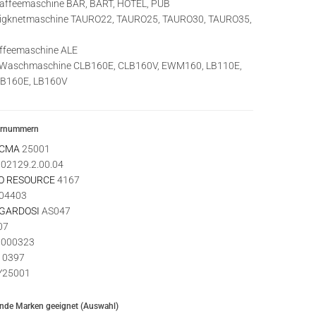
affeemaschine BAR, BART, HOTEL, PUB
igknetmaschine TAURO22, TAURO25, TAURO30, TAURO35,
ffeemaschine ALE
Waschmaschine CLB160E, CLB160V, EWM160, LB110E,
LB160E, LB160V
ernummern
 CMA
25001
02129.2.00.04
O RESOURCE
4167
04403
 GARDOSI
AS047
07
000323
0397
25001
ende Marken geeignet (Auswahl)