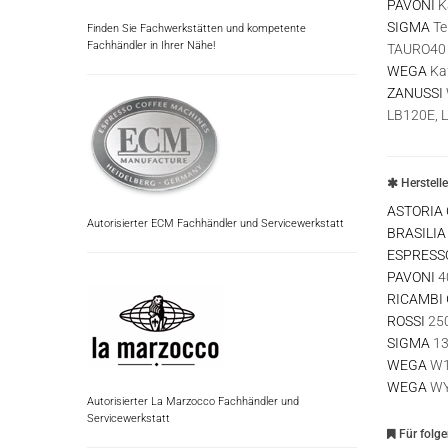
PAVONI
K
SIGMA
Te
Finden Sie Fachwerkstätten und kompetente
Fachhändler in Ihrer Nähe!
TAURO40
WEGA
Ka
ZANUSSI
LB120E, 
Herstell
ASTORIA
Autorisierter ECM Fachhändler und Servicewerkstatt
BRASILIA
ESPRESS
PAVONI
4
RICAMBI
ROSSI
25
SIGMA
13
WEGA
W1
WEGA
WY
Autorisierter La Marzocco Fachhändler und
Servicewerkstatt
Für folg