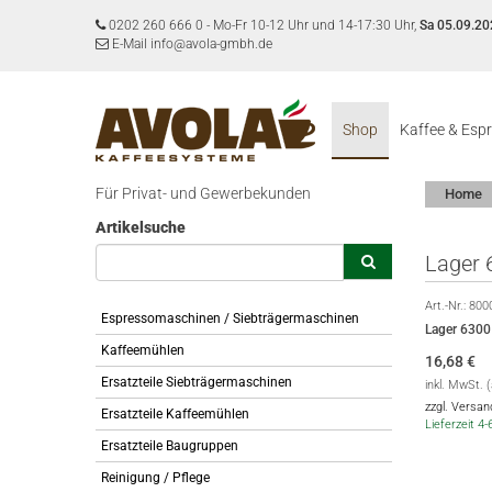
0202 260 666 0
-
Mo-Fr 10-12 Uhr und 14-17:30 Uhr,
Sa 05.09.20
E-Mail info@avola-gmbh.de
Shop
Kaffee & Esp
Für Privat- und Gewerbekunden
Home
Artikelsuche
Lager 
Art.-Nr.:
800
Espressomaschinen / Siebträgermaschinen
Lager 6300
Kaffeemühlen
16,68
€
Ersatzteile Siebträgermaschinen
inkl. MwSt. 
zzgl. Versa
Ersatzteile Kaffeemühlen
Lieferzeit 4
Ersatzteile Baugruppen
Reinigung / Pflege