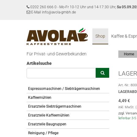
0202 260 666 0
-
Mo-Fr 10-12 Uhr und 14-17:30 Uhr,
Sa 05.09.20
E-Mail info@avola-gmbh.de
Shop
Kaffee & Esp
Für Privat- und Gewerbekunden
Home
Artikelsuche
LAGE
Art.-Nr.:
800
Espressomaschinen / Siebträgermaschinen
LAGERAB
Kaffeemühlen
4,49
€
Ersatzteile Siebträgermaschinen
inkl. MwSt. 
zzgl. Versa
Ersatzteile Kaffeemühlen
lieferbar 3
Ersatzteile Baugruppen
Reinigung / Pflege