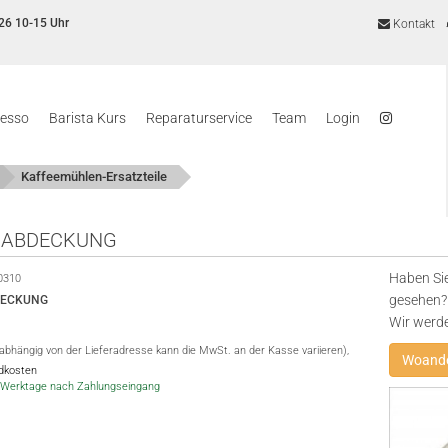
26 10-15 Uhr
Kontakt
resso
Barista Kurs
Reparaturservice
Team
Login
Kaffeemühlen-Ersatzteile
RABDECKUNG
Haben Sie
0310
gesehen? 
DECKUNG
Wir werd
(abhängig von der Lieferadresse kann die MwSt. an der Kasse variieren),
Woande
ndkosten
-5 Werktage nach Zahlungseingang