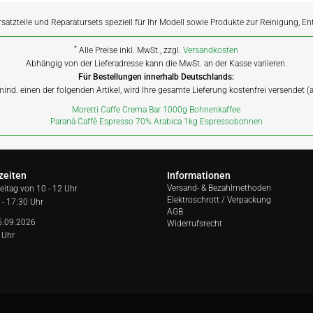
rsatzteile und Reparatursets speziell für Ihr Modell sowie Produkte zur Reinigung, E
*
Alle Preise inkl. MwSt., zzgl.
Versandkosten
Abhängig von der Lieferadresse kann die MwSt. an der Kasse variieren.
Für Bestellungen innerhalb Deutschlands:
 mind. einen der folgenden Artikel, wird Ihre gesamte Lieferung kostenfrei versendet 
Moretti Caffe Crema Bar 1000g Bohnenkaffee
Paranà Caffè Espresso 70% Arabica 1kg Espressobohnen
zeiten
Informationen
Versand- & Bezahlmethoden
reitag von
10 - 12 Uhr
Elektroschrott / Verpackung
 - 17:30 Uhr
AGB
5.09.2026
Widerrufsrecht
 Uhr