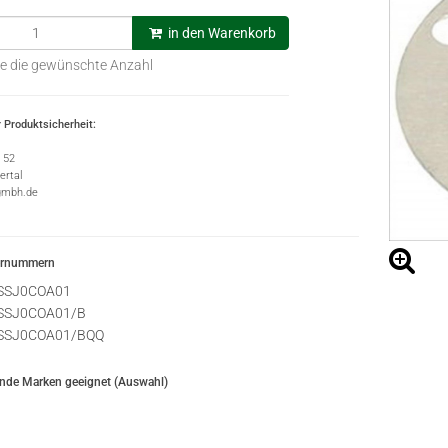
in den Warenkorb
e die gewünschte Anzahl
 Produktsicherheit:
e 52
rtal
gmbh.de
ernummern
SSJ0COA01
SSJ0COA01/B
SSJ0COA01/BQQ
ende Marken geeignet (Auswahl)