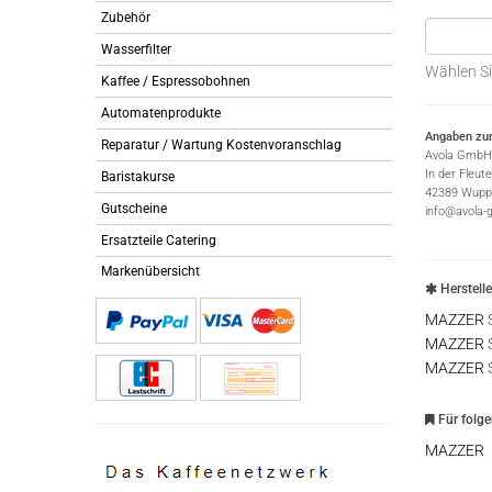
Zubehör
Wasserfilter
Wählen Si
Kaffee / Espressobohnen
Automatenprodukte
Angaben zur
Reparatur / Wartung Kostenvoranschlag
Avola GmbH
In der Fleut
Baristakurse
42389 Wuppe
Gutscheine
info@avola-
Ersatzteile Catering
Markenübersicht
Herstell
MAZZER
MAZZER
MAZZER
Für folg
MAZZER