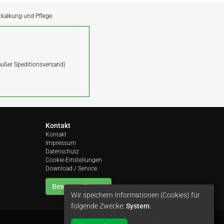
ntkalkung und Pflege.
(außer Speditionsversand)
Kontakt
Kontakt
Impressum
Datenschutz
Cookie-Einstellungen
Download / Service
Bewerten Sie uns
Wir speichern Informationen (Cookies) für
folgende Zwecke:
System
.