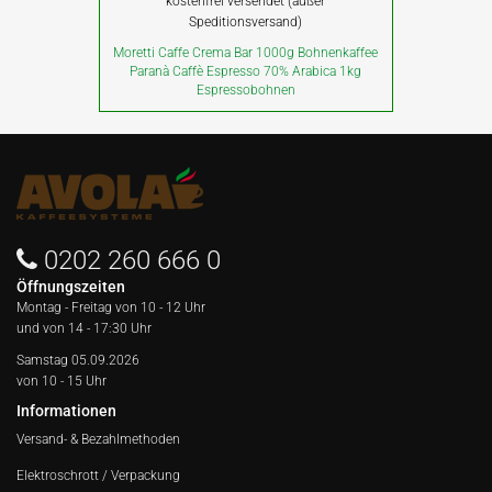
kostenfrei versendet (außer
Speditionsversand)
Moretti Caffe Crema Bar 1000g Bohnenkaffee
Paranà Caffè Espresso 70% Arabica 1kg
Espressobohnen
0202 260 666 0
Öffnungszeiten
Montag - Freitag von
10 - 12 Uhr
und von 14 - 17:30 Uhr
Samstag 05.09.2026
von 10 - 15 Uhr
Informationen
Versand- & Bezahlmethoden
Elektroschrott / Verpackung