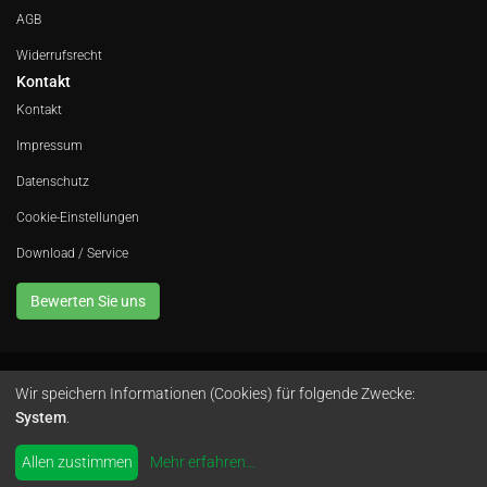
AGB
Widerrufsrecht
Kontakt
Kontakt
Impressum
Datenschutz
Cookie-Einstellungen
Download / Service
Bewerten Sie uns
Wir speichern Informationen (Cookies) für folgende Zwecke:
Avola GmbH • In der Fleute 52 • 42389 Wuppertal • Telefon
0202 260 666 0
•
System
.
Instagram
by
colimori webentwicklung
Allen zustimmen
Mehr erfahren
...