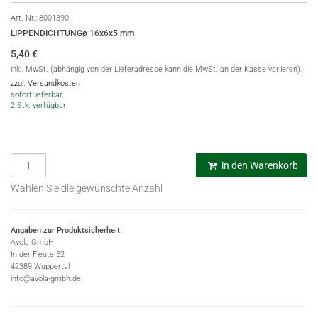
Art.-Nr.:
8001390
LIPPENDICHTUNGø 16x6x5 mm
5,40
€
inkl. MwSt. (abhängig von der Lieferadresse kann die MwSt. an der Kasse variieren),
zzgl. Versandkosten
sofort lieferbar,
2 Stk. verfügbar
in den Warenkorb
Wählen Sie die gewünschte Anzahl
Angaben zur Produktsicherheit:
Avola GmbH
In der Fleute 52
42389 Wuppertal
info@avola-gmbh.de