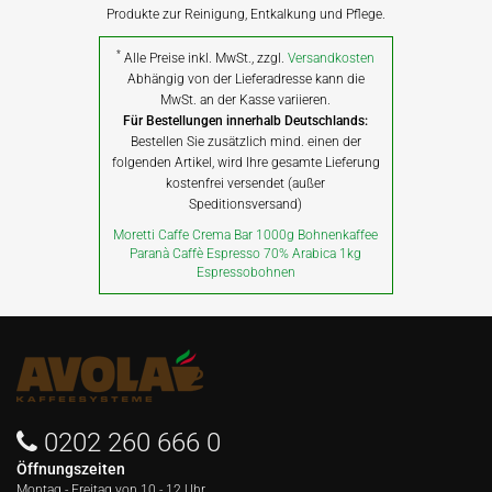
Produkte zur Reinigung, Entkalkung und Pflege.
*
Alle Preise inkl. MwSt., zzgl.
Versandkosten
Abhängig von der Lieferadresse kann die
MwSt. an der Kasse variieren.
Für Bestellungen innerhalb Deutschlands:
Bestellen Sie zusätzlich mind. einen der
folgenden Artikel, wird Ihre gesamte Lieferung
kostenfrei versendet (außer
Speditionsversand)
Moretti Caffe Crema Bar 1000g Bohnenkaffee
Paranà Caffè Espresso 70% Arabica 1kg
Espressobohnen
0202 260 666 0
Öffnungszeiten
Montag - Freitag von
10 - 12 Uhr