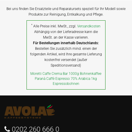
Bei uns finden Sie Ersatzteile und Reparatursets speziell für Ihr Modell sowie
Produkte zur Reinigung, Entkalkung und Pflege.
*
Alle Preise inkl. MwSt., zzgl.
Versandkosten
Abhängig von der Lieferadresse kann die
MwSt. an der Kasse variieren.
Für Bestellungen innerhalb Deutschlands:
Bestellen Sie zusätzlich mind. einen der
folgenden Artikel, wird Ihre gesamte Lieferung
kostenfrei versendet (außer
Speditionsversand)
Moretti Caffe Crema Bar 1000g Bohnenkaffee
Paranà Caffè Espresso 70% Arabica 1kg
Espressobohnen
0202 260 666 0