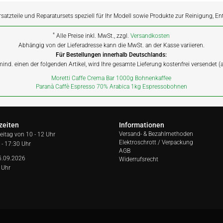
rsatzteile und Reparatursets speziell für Ihr Modell sowie Produkte zur Reinigung, E
*
Alle Preise inkl. MwSt., zzgl.
Versandkosten
Abhängig von der Lieferadresse kann die MwSt. an der Kasse variieren.
Für Bestellungen innerhalb Deutschlands:
 mind. einen der folgenden Artikel, wird Ihre gesamte Lieferung kostenfrei versendet 
Moretti Caffe Crema Bar 1000g Bohnenkaffee
Paranà Caffè Espresso 70% Arabica 1kg Espressobohnen
zeiten
Informationen
Versand- & Bezahlmethoden
reitag von
10 - 12 Uhr
Elektroschrott / Verpackung
 - 17:30 Uhr
AGB
5.09.2026
Widerrufsrecht
 Uhr