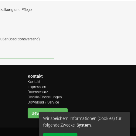
ntkalkung und Pflege.
(außer Speditionsversand)
Kontakt
Kontakt
Impressum
Datenschutz
Cookie-Einstellungen
Download / Service
Bewerten Sie uns
Wir speichern Informationen (Cookies) für
folgende Zwecke:
System
.