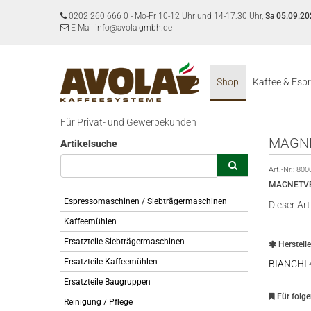
0202 260 666 0
-
Mo-Fr 10-12 Uhr und 14-17:30 Uhr,
Sa 05.09.20
E-Mail info@avola-gmbh.de
Shop
Kaffee & Esp
Für Privat- und Gewerbekunden
MAGNET
Artikelsuche
Art.-Nr.:
800
MAGNETVEN
Espressomaschinen / Siebträgermaschinen
Dieser Art
Kaffeemühlen
Ersatzteile Siebträgermaschinen
Herstell
Ersatzteile Kaffeemühlen
BIANCHI
Ersatzteile Baugruppen
Für folg
Reinigung / Pflege