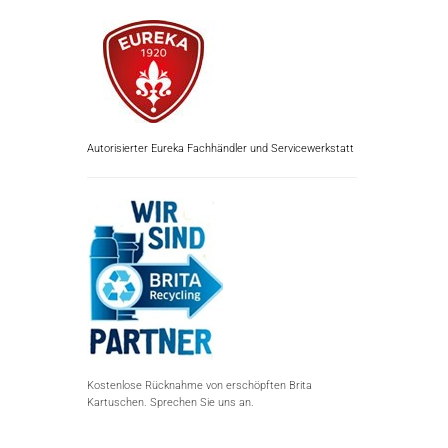
Autorisierter Eureka Fachhändler und Servicewerkstatt
Kostenlose Rücknahme von erschöpften Brita
Kartuschen. Sprechen Sie uns an.