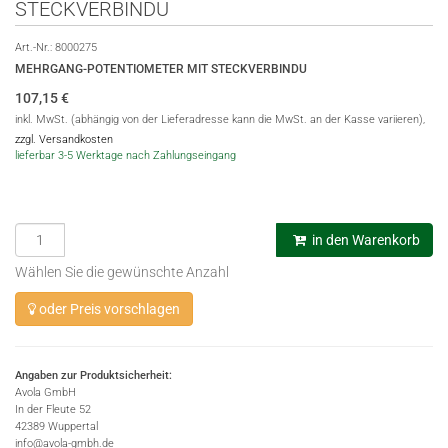
STECKVERBINDU
Art.-Nr.:
8000275
MEHRGANG-POTENTIOMETER MIT STECKVERBINDU
107,15
€
inkl. MwSt. (abhängig von der Lieferadresse kann die MwSt. an der Kasse variieren),
zzgl. Versandkosten
lieferbar 3-5 Werktage nach Zahlungseingang
in den Warenkorb
Wählen Sie die gewünschte Anzahl
oder Preis vorschlagen
Angaben zur Produktsicherheit:
Avola GmbH
In der Fleute 52
42389 Wuppertal
info@avola-gmbh.de